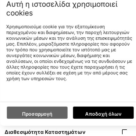
Αυτή η ιστοσελίδα χρησιμοποιεί
ανδρικό μαγιό Fundamentals R Beach X-Shorts της arena
γιορτάζει το DNA της εταιρείας, αναβιώνοντας τα πιο
cookies
χαρακτηριστικά στυλ της κληρονομιάς της. Είναι
σχεδιασμένο για κολύμβηση, χαλάρωση και αθλητικές
Χρησιμοποιούμε cookie για την εξατομίκευση
δραστηριότητες στην πισίνα ή την παραλία.
περιεχομένου και διαφημίσεων, την παροχή λειτουργιών
κοινωνικών μέσων και την ανάλυση της επισκεψιμότητάς
Το εξαιρετικά μαλακό ανακυκλωμένο ύφασμα του
μας. Επιπλέον, μοιραζόμαστε πληροφορίες που αφορούν
στεγνώνει γρήγορα και προσφέρει μοναδική άνεση.
τον τρόπο που χρησιμοποιείτε τον ιστότοπό μας με
Διαθέτει πίσω τσέπη με βέλκρο και εσωτερικό διχτυωτό
συνεργάτες κοινωνικών μέσων, διαφήμισης και
ύφασμα, ενώ το ρυθμιζόμενο εσωτερικό κορδόνι
αναλύσεων, οι οποίοι ενδεχομένως να τις συνδυάσουν με
εξασφαλίζει άριστη εφαρμογή.
άλλες πληροφορίες που τους έχετε παραχωρήσει ή τις
Διατίθενται σε διάφορα φωτεινά χρώματα.
οποίες έχουν συλλέξει σε σχέση με την από μέρους σας
χρήση των υπηρεσιών τους.
Πλευρικό μήκος: 32 cm.
Προσαρμογή
Αποδοχή όλων
Χαρακτηριστικά
Διαθεσιμότητα Καταστημάτων