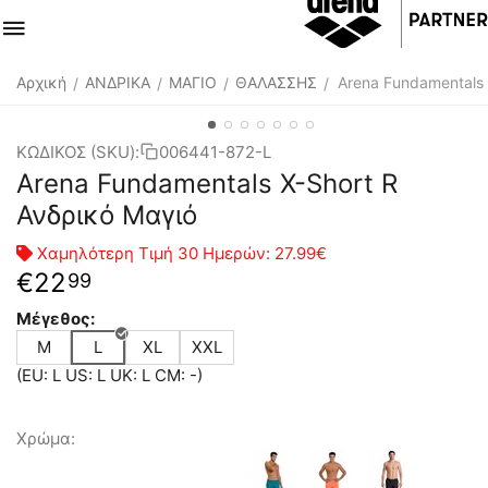
Αρχική
ΑΝΔΡΙΚΑ
ΜΑΓΙΟ
ΘΑΛΑΣΣΗΣ
Arena Fundamentals 
/
/
/
/
ΚΩΔΙΚΟΣ (SKU):
006441-872-L
Arena Fundamentals X-Short R
Ανδρικό Μαγιό
Χαμηλότερη Τιμή 30 Ημερών:
27.99€
€
22
99
Μέγεθος:
M
L
XL
XXL
(EU: L US: L UK: L CM: -)
Χρώμα: