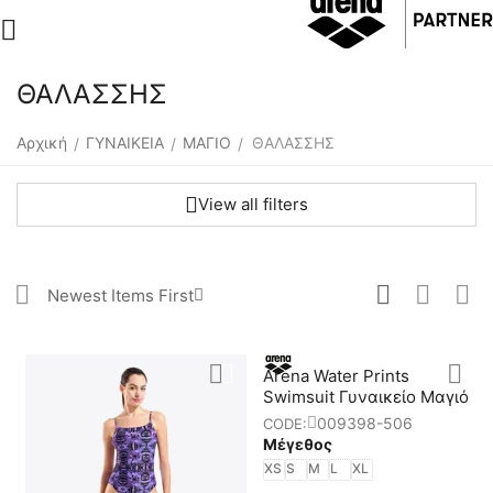
ΘΑΛΑΣΣΗΣ
Αρχική
ΓΥΝΑΙΚΕΙΑ
ΜΑΓΙΟ
ΘΑΛΑΣΣΗΣ
/
/
/
View all filters
Newest Items First
Arena Water Prints
Swimsuit Γυναικείο Μαγιό
009398-506
CODE:
Μέγεθος
XS
S
M
L
XL