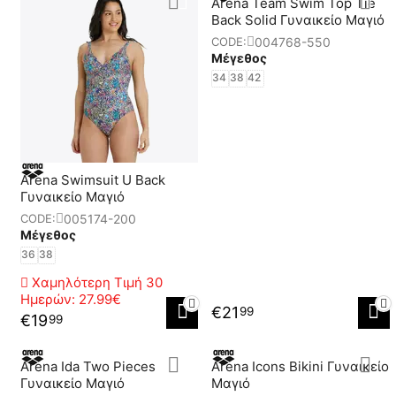
Arena Team Swim Top Tie
Back Solid Γυναικείο Μαγιό
004768-550
CODE:
Μέγεθος
34
38
42
Arena Swimsuit U Back
Γυναικείο Μαγιό
005174-200
CODE:
Μέγεθος
36
38
Χαμηλότερη Τιμή 30
Ημερών:
27.99€
€
21
99
€
19
99
Arena Ida Two Pieces
Arena Icons Bikini Γυναικείο
Γυναικείο Μαγιό
Μαγιό