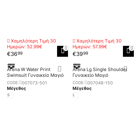
Χαμηλότερη Τιμή 30
Χαμηλότερη Τιμή 30
Ημερών:
52.99€
Ημερών:
57.99€
€
36
€
39
99
99
Arena W Water Print
Arena Lg Single Shoulder
Swimsuit Γυναικείο Μαγιό
Γυναικείο Μαγιό
007073-501
007048-150
CODE:
CODE:
Μέγεθος
Μέγεθος
S
L