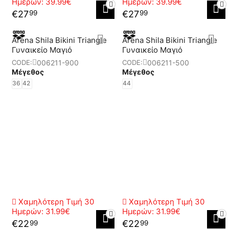
Ημερών:
39.99€
Ημερών:
39.99€
€
27
€
27
99
99
Arena Shila Bikini Triangle
Arena Shila Bikini Triangle
Γυναικείο Μαγιό
Γυναικείο Μαγιό
006211-900
006211-500
CODE:
CODE:
Μέγεθος
Μέγεθος
36
42
44
Χαμηλότερη Τιμή 30
Χαμηλότερη Τιμή 30
Ημερών:
31.99€
Ημερών:
31.99€
€
22
€
22
99
99