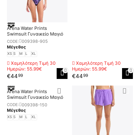
Arena Water Prints
Swimsuit Γυναικείο Μαγιό
009398-905
CODE:
Μέγεθος
XS
S
M
L
XL
Χαμηλότερη Τιμή 30
Χαμηλότερη Τιμή 30
Ημερών:
55.99€
Ημερών:
55.99€
€
44
€
44
99
99
Arena Water Prints
Swimsuit Γυναικείο Μαγιό
009398-150
CODE:
Μέγεθος
XS
S
M
L
XL