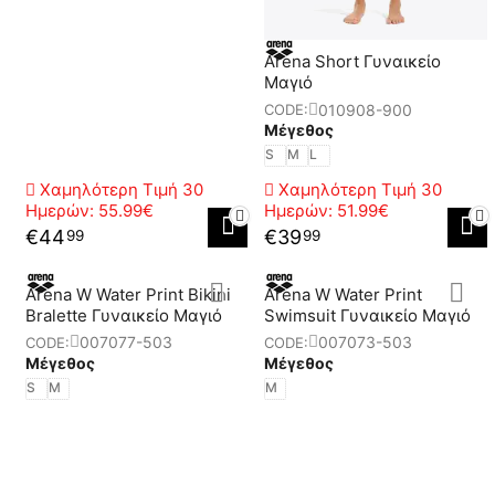
Arena Short Γυναικείο
Μαγιό
010908-900
CODE:
Μέγεθος
S
M
L
Χαμηλότερη Τιμή 30
Χαμηλότερη Τιμή 30
Ημερών:
55.99€
Ημερών:
51.99€
€
44
€
39
99
99
Arena W Water Print Bikini
Arena W Water Print
Bralette Γυναικείο Μαγιό
Swimsuit Γυναικείο Μαγιό
007077-503
007073-503
CODE:
CODE:
Μέγεθος
Μέγεθος
S
M
M