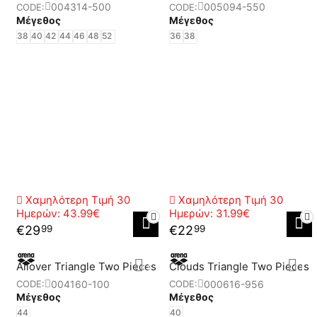
004314-500
005094-550
CODE:
CODE:
Μέγεθος
Μέγεθος
38
40
42
44
46
48
52
36
38
Χαμηλότερη Τιμή 30
Χαμηλότερη Τιμή 30
Ημερών:
43.99€
Ημερών:
31.99€
€
29
€
22
99
99
Allover Triangle Two Pieces
Clouds Triangle Two Pieces
004160-100
000616-956
CODE:
CODE:
Μέγεθος
Μέγεθος
44
40