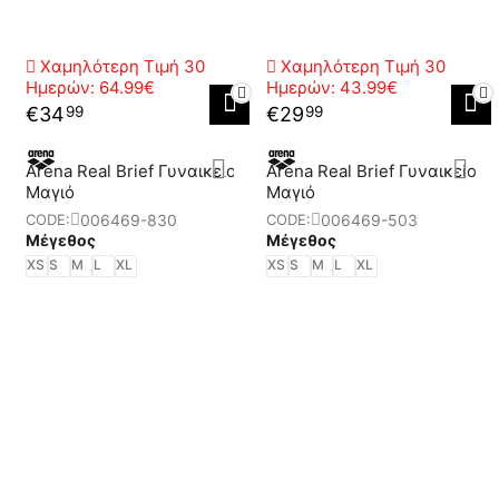
Χαμηλότερη Τιμή 30
Χαμηλότερη Τιμή 30
Ημερών:
64.99€
Ημερών:
43.99€
€
34
€
29
99
99
Arena Real Brief Γυναικείο
Arena Real Brief Γυναικείο
Μαγιό
Μαγιό
006469-830
006469-503
CODE:
CODE:
Μέγεθος
Μέγεθος
XS
S
M
L
XL
XS
S
M
L
XL