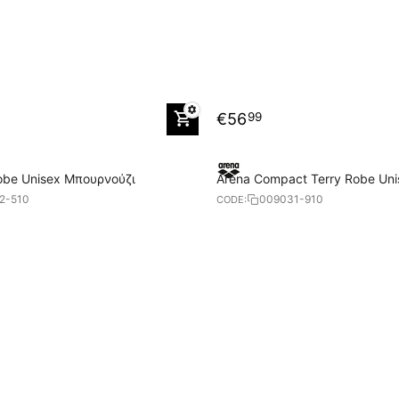
€
56
99
obe Unisex Μπουρνούζι
Arena Compact Terry Robe Un
2-510
009031-910
CODE: