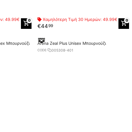
ών:
49.99€
Χαμηλότερη Τιμή 30 Ημερών:
49.99€
€
44
99
isex Μπουρνούζι
Arena Zeal Plus Unisex Μπουρνούζι
005308-401
CODE: