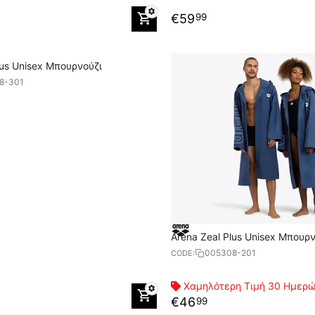
€
59
99
lus Unisex Μπουρνούζι
8-301
Arena Zeal Plus Unisex Μπουρ
005308-201
CODE:
Χαμηλότερη Τιμή 30 Ημερ
€
46
99