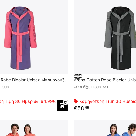
 Robe Bicolor Unisex Μπουρνούζι
Arena Cotton Robe Bicolor Un
0-990
011690-550
CODE:
η Τιμή 30 Ημερών:
64.99€
Χαμηλότερη Τιμή 30 Ημερ
€
58
99