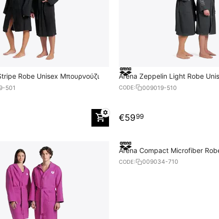
tripe Robe Unisex Μπουρνούζι
Arena Zeppelin Light Robe Un
9-501
009019-510
CODE:
€
59
99
Arena Compact Microfiber Rob
Μπουρνούζι
009034-710
CODE: