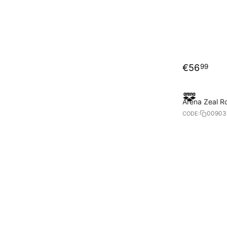
€
56
99
Arena Zeal R
00903
CODE: