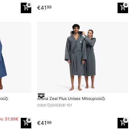
€
41
99
νούζι
Arena Zeal Plus Unisex Μπουρνούζι
005308-101
CODE:
ών:
51.99€
€
41
99