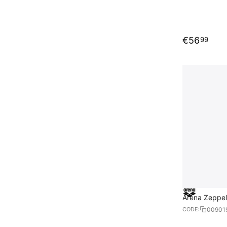
€
56
99
Arena Zeppel
00901
CODE: