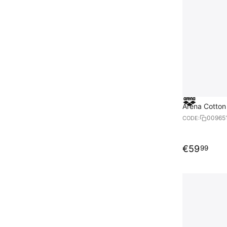
Arena Cotton
00965
CODE:
€
59
99