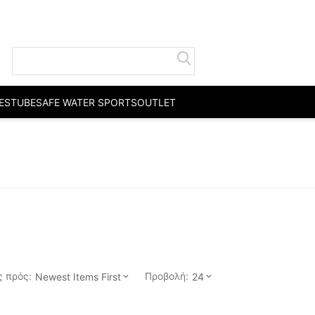
ESTUBE
SAFE WATER SPORTS
OUTLET
 πρός:
Προβολή:
Newest Items First
24