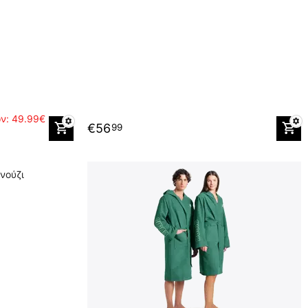
ών:
49.99€
€
56
99
νούζι