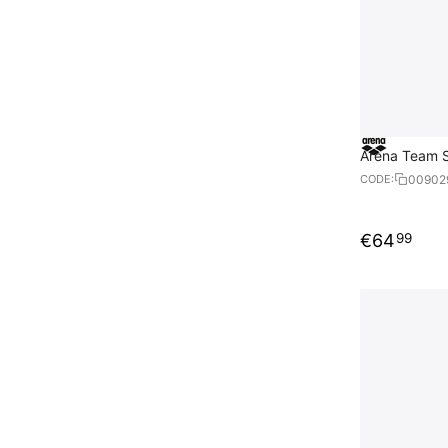
Arena Team S
00902
CODE:
€
64
99