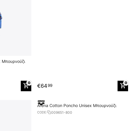
x Μπουρνούζι
€
64
99
Arena Cotton Poncho Unisex Μπουρνούζι
009651-800
CODE: