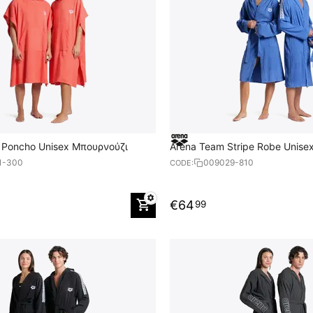
 Poncho Unisex Μπουρνούζι
Arena Team Stripe Robe Unise
1-300
009029-810
CODE:
€
64
99