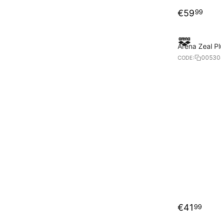
€
59
99
Arena Zeal P
00530
CODE:
€
41
99