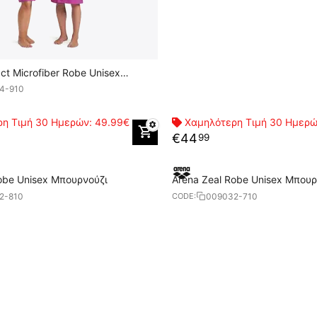
t Microfiber Robe Unisex
4-910
η Τιμή 30 Ημερών:
49.99€
Χαμηλότερη Τιμή 30 Ημερ
€
44
99
obe Unisex Μπουρνούζι
Arena Zeal Robe Unisex Μπουρ
2-810
009032-710
CODE: