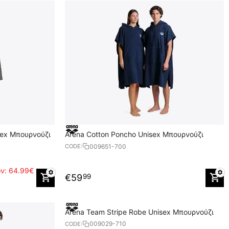
isex Μπουρνούζι
Arena Cotton Poncho Unisex Μπουρνούζι
009651-700
CODE:
ών:
64.99€
€
59
99
Arena Team Stripe Robe Unisex Μπουρνούζι
009029-710
CODE: