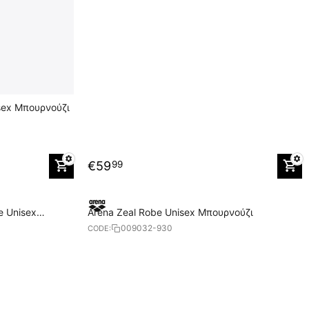
isex Μπουρνούζι
€
59
99
e Unisex
Arena Zeal Robe Unisex Μπουρνούζι
009032-930
CODE: