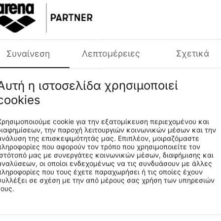
Συναίνεση
Λεπτομέρειες
Σχετικά
Αυτή η ιστοσελίδα χρησιμοποιεί
η Τιμή 30 Ημερών:
49.99€
Χαμηλότερη Τιμή 30 Ημερ
€
44
99
cookies
Χρησιμοποιούμε cookie για την εξατομίκευση περιεχομένου και
obe Unisex Bathrobe
Arena Zeal Robe Unisex Bathr
διαφημίσεων, την παροχή λειτουργιών κοινωνικών μέσων και την
2-810
009032-710
CODE:
ανάλυση της επισκεψιμότητάς μας. Επιπλέον, μοιραζόμαστε
πληροφορίες που αφορούν τον τρόπο που χρησιμοποιείτε τον
ιστότοπό μας με συνεργάτες κοινωνικών μέσων, διαφήμισης και
αναλύσεων, οι οποίοι ενδεχομένως να τις συνδυάσουν με άλλες
πληροφορίες που τους έχετε παραχωρήσει ή τις οποίες έχουν
συλλέξει σε σχέση με την από μέρους σας χρήση των υπηρεσιών
τους.