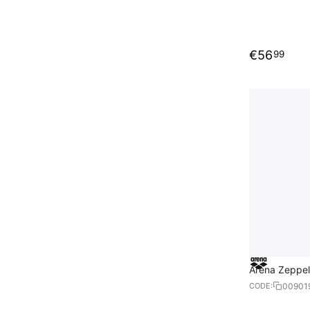
€
56
99
Arena Zeppel
00901
CODE: