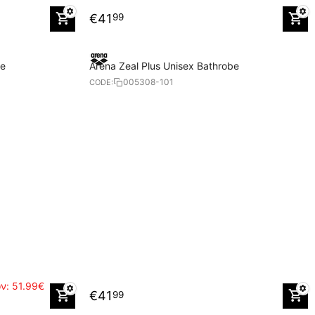
€
41
99
be
Arena Zeal Plus Unisex Bathrobe
005308-101
CODE:
ών:
51.99€
€
41
99