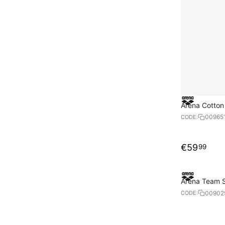
Arena Cotton
00965
CODE:
€
59
99
Arena Team S
00902
CODE: