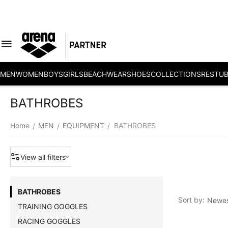
MEN
WOMEN
BOYS
GIRLS
BEACHWEAR
SHOES
COLLECTIONS
RESTU
BATHROBES
Home
MEN
EQUIPMENT
BATHROBES
/
/
/
View all filters
BATHROBES
Sort by:
Newest
TRAINING GOGGLES
RACING GOGGLES