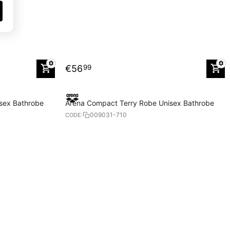
€
56
99
sex Bathrobe
Arena Compact Terry Robe Unisex Bathrobe
009031-710
CODE: