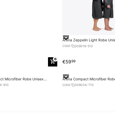
Arena Zeppelin Light Robe Uni
009019-510
CODE:
€
59
99
t Microfiber Robe Unisex
Arena Compact Microfiber Rob
Bathrobe
4-910
009034-710
CODE: