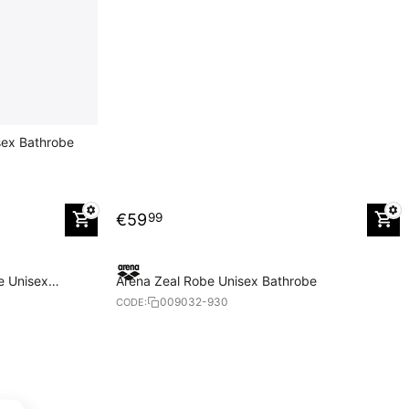
sex Bathrobe
€
59
99
e Unisex
Arena Zeal Robe Unisex Bathrobe
009032-930
CODE: