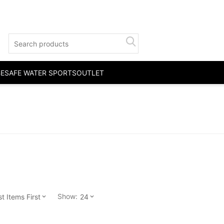
BE
SAFE WATER SPORTS
OUTLET
Show:
 Items First
24