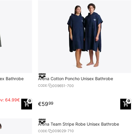
sex Bathrobe
Arena Cotton Poncho Unisex Bathrobe
009651-700
CODE:
ών:
64.99€
€
59
99
Arena Team Stripe Robe Unisex Bathrobe
009029-710
CODE: