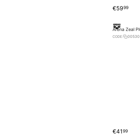
€
59
99
Arena Zeal P
00530
CODE:
€
41
99