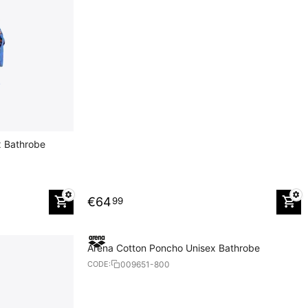
x Bathrobe
€
64
99
Arena Cotton Poncho Unisex Bathrobe
009651-800
CODE: