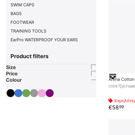
SWIM CAPS
BAGS
FOOTWEAR
TRAINING TOOLS
EarPro WATERPROOF YOUR EARS
Product filters
Size
Price
Arena Cotton
Colour
01169
CODE:
Χαμηλότερ
€
58
99