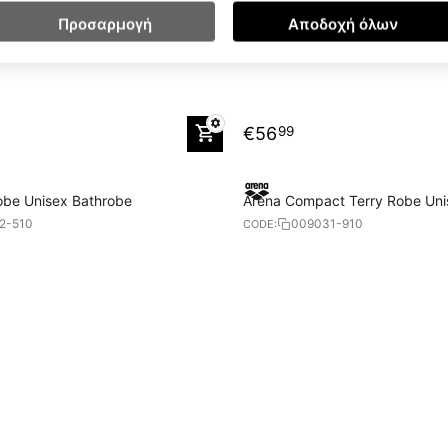
Προσαρμογή
Αποδοχή όλων
€
56
99
obe Unisex Bathrobe
Arena Compact Terry Robe Uni
2-510
009031-910
CODE: