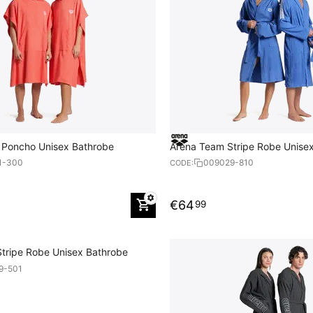
 Poncho Unisex Bathrobe
Arena Team Stripe Robe Unise
1-300
009029-810
CODE:
€
64
99
tripe Robe Unisex Bathrobe
9-501