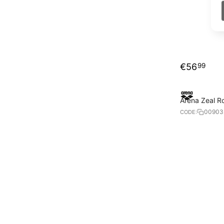
€
56
99
Arena Zeal R
00903
CODE: