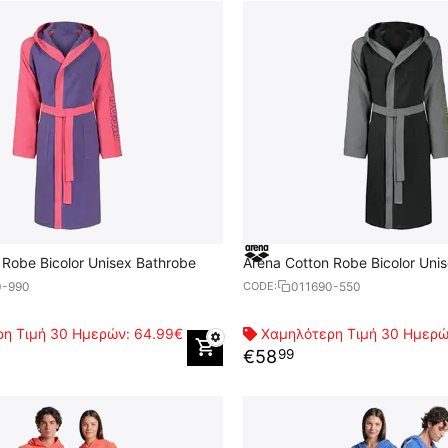
 Robe Bicolor Unisex Bathrobe
Arena Cotton Robe Bicolor Uni
0-990
011690-550
CODE:
η Τιμή 30 Ημερών:
64.99€
Χαμηλότερη Τιμή 30 Ημερ
€
58
99