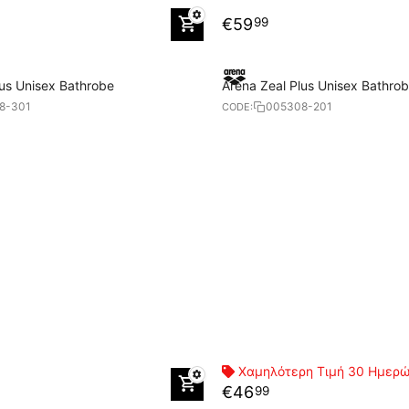
€
59
99
lus Unisex Bathrobe
Arena Zeal Plus Unisex Bathro
8-301
005308-201
CODE:
Χαμηλότερη Τιμή 30 Ημερ
€
46
99