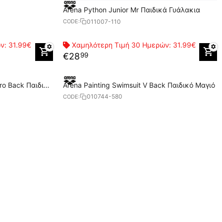
Arena Python Junior Mr Παιδικά Γυάλακια
011007-110
CODE:
ών:
31.99€
Χαμηλότερη Τιμή 30 Ημερών:
31.99€
€
28
99
ro Back Παιδικό
Arena Painting Swimsuit V Back Παιδικό Μαγιό
010744-580
CODE: