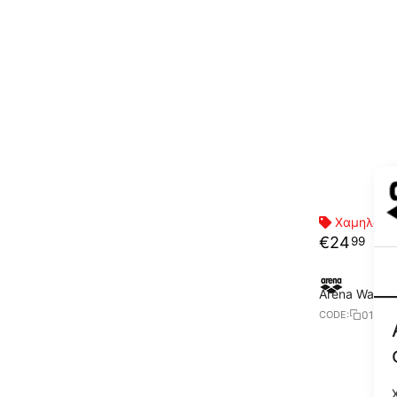
Χαμηλότερ
€
24
99
Arena Water P
01103
CODE: