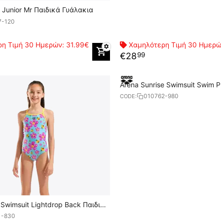
 Junior Mr Παιδικά Γυάλακια
7-120
η Τιμή 30 Ημερών:
31.99€
Χαμηλότερη Τιμή 30 Ημερ
€
28
99
Arena Sunrise Swimsuit Swim P
Μαγιό
010762-980
CODE:
 Swimsuit Lightdrop Back Παιδικό
1-830