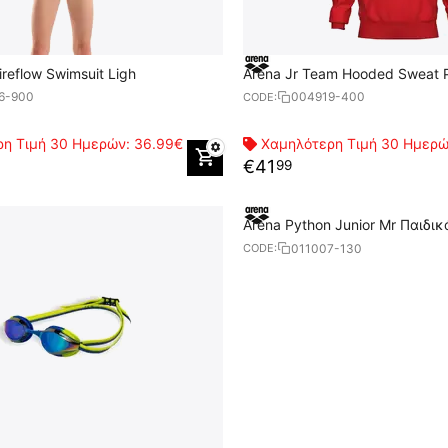
ena Girl'S Fireflow Swimsuit Ligh
Arena Jr Team Hooded Sweat P
Φούτερ
6-900
004919-400
CODE:
η Τιμή 30 Ημερών:
36.99€
Χαμηλότερη Τιμή 30 Ημερ
€
41
99
Arena Python Junior Mr Παιδι
011007-130
CODE: