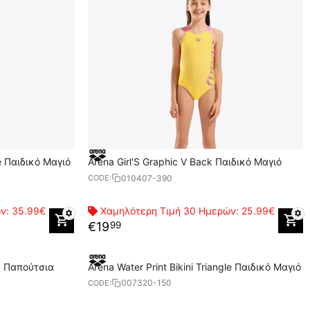
te Παιδικό Μαγιό
Arena Girl'S Graphic V Back Παιδικό Μαγιό
010407-390
CODE:
ών:
35.99€
Χαμηλότερη Τιμή 30 Ημερών:
25.99€
€
19
99
ά Παπούτσια
Arena Water Print Bikini Triangle Παιδικό Μαγιό
007320-150
CODE: