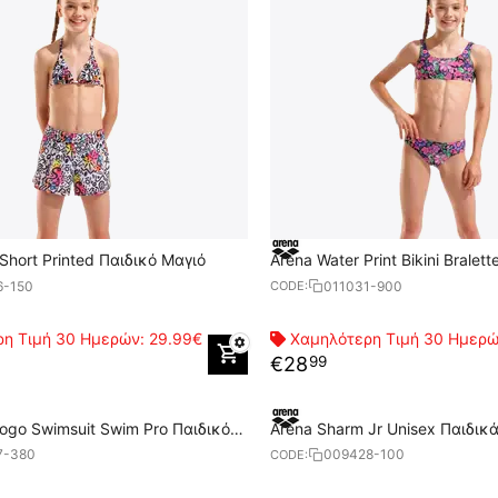
Short Printed Παιδικό Μαγιό
Arena Water Print Bikini Bralet
6-150
011031-900
CODE:
η Τιμή 30 Ημερών:
29.99€
Χαμηλότερη Τιμή 30 Ημερ
€
28
99
Arena Sharm Jr Unisex Παιδικ
7-380
009428-100
CODE: