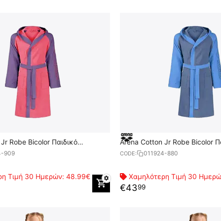
 Jr Robe Bicolor Παιδικό
Arena Cotton Jr Robe Bicolor Π
Μπουρνούζι
4-909
011924-880
CODE:
η Τιμή 30 Ημερών:
48.99€
Χαμηλότερη Τιμή 30 Ημερ
€
43
99