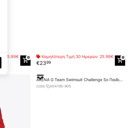
Performance Cookies
1
Targeting Cookies
3
ών:
25.99€
Χαμηλότερη Τιμή 30 Ημερών:
25.99€
€
23
99
ARENA G Team Swimsuit Challenge So Παιδικό
Μαγιό
004765-905
CODE: