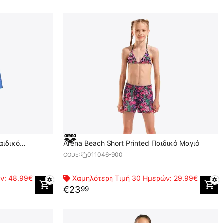
αιδικό
Arena Beach Short Printed Παιδικό Μαγιό
011046-900
CODE:
ών:
48.99€
Χαμηλότερη Τιμή 30 Ημερών:
29.99€
€
23
99