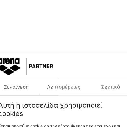
η Τιμή 30 Ημερών:
30.99€
Χαμηλότερη Τιμή 30 Ημερ
€
15
99
Συναίνεση
Λεπτομέρειες
Σχετικά
rint Bikini Bralette Παιδικό Μαγιό
Arena Python Age 6-12 Παιδικ
1-150
011009-110
CODE:
Αυτή η ιστοσελίδα χρησιμοποιεί
cookies
Χρησιμοποιούμε cookie για την εξατομίκευση περιεχομένου και