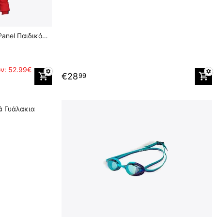
anel Παιδικό
ών:
52.99€
€
28
99
κά Γυάλακια