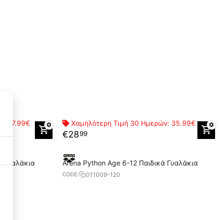
ών:
17.99€
Χαμηλότερη Τιμή 30 Ημερών:
35.99€
€
28
99
ά Γυαλάκια
Arena Python Age 6-12 Παιδικά Γυαλάκια
011009-120
CODE:
Necessary Cookies
3
Functional Cookies
3