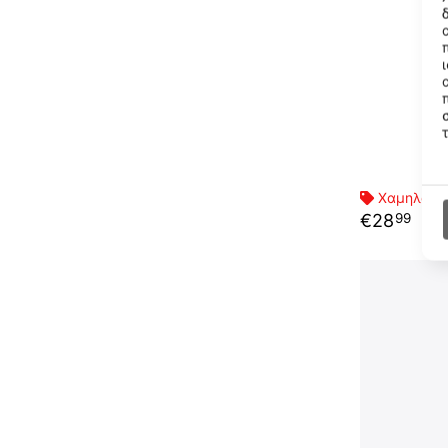
Χαμηλότερ
€
28
99