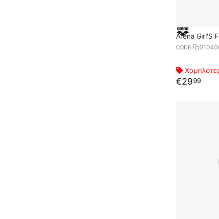
Ar
01040
CODE:
Χαμηλότερ
€
29
99