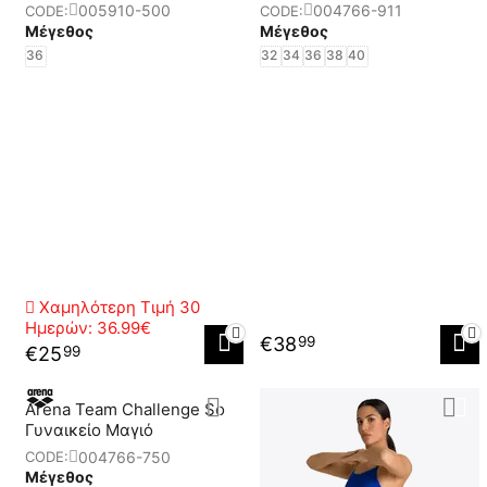
005910-500
004766-911
CODE:
CODE:
Μέγεθος
Μέγεθος
36
32
34
36
38
40
Χαμηλότερη Τιμή 30
Ημερών:
36.99€
€
38
99
€
25
99
Arena Team Challenge So
Γυναικείο Μαγιό
004766-750
CODE:
Μέγεθος