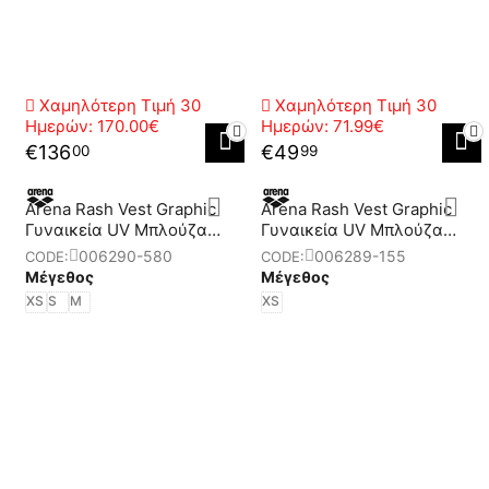
Χαμηλότερη Τιμή 30
Χαμηλότερη Τιμή 30
Ημερών:
170.00€
Ημερών:
71.99€
€
136
€
49
00
99
Arena Rash Vest Graphic
Arena Rash Vest Graphic
Γυναικεία UV Mπλούζα
Γυναικεία UV Mπλούζα
Αντιηλιακής Προστασίας
Αντιηλιακής Προστασίας
006290-580
006289-155
CODE:
CODE:
Μέγεθος
Μέγεθος
XS
S
M
XS