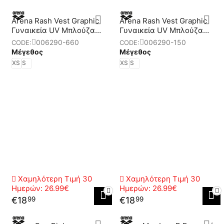
Arena Rash Vest Graphic
Arena Rash Vest Graphic
Γυναικεία UV Mπλούζα
Γυναικεία UV Mπλούζα
Αντιηλιακής Προστασίας
Αντιηλιακής Προστασίας
006290-660
006290-150
CODE:
CODE:
Μέγεθος
Μέγεθος
XS
S
XS
S
Χαμηλότερη Τιμή 30
Χαμηλότερη Τιμή 30
Ημερών:
26.99€
Ημερών:
26.99€
€
18
€
18
99
99