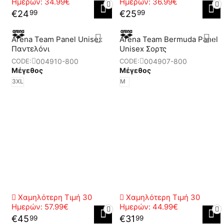
Ημερών:
34.99€
Ημερών:
36.99€
€
24
€
25
99
99
Arena Team Panel Unisex
Arena Team Bermuda Panel
Παντελόνι
Unisex Σορτς
004910-800
004907-800
CODE:
CODE:
Μέγεθος
Μέγεθος
3XL
M
Χαμηλότερη Τιμή 30
Χαμηλότερη Τιμή 30
Ημερών:
57.99€
Ημερών:
44.99€
€
45
€
31
99
99