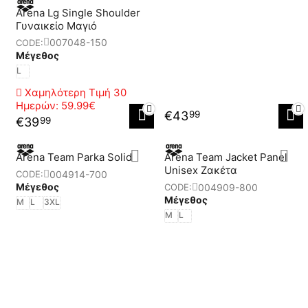
Arena Lg Single Shoulder
Γυναικείο Μαγιό
007048-150
CODE:
Μέγεθος
L
Χαμηλότερη Τιμή 30
Ημερών:
59.99€
€
43
99
€
39
99
Arena Team Parka Solid
Arena Team Jacket Panel
Unisex Ζακέτα
004914-700
CODE:
Μέγεθος
004909-800
CODE:
Μέγεθος
M
L
3XL
M
L