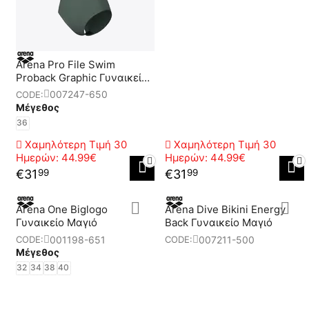
Arena Pro File Swim
Proback Graphic Γυναικείο
Μαγιό Προπόνησης
007247-650
CODE:
Μέγεθος
36
Χαμηλότερη Τιμή 30
Χαμηλότερη Τιμή 30
Ημερών:
44.99€
Ημερών:
44.99€
€
31
€
31
99
99
Arena One Biglogo
Arena Dive Bikini Energy
Γυναικείο Μαγιό
Back Γυναικείο Μαγιό
001198-651
007211-500
CODE:
CODE:
Μέγεθος
32
34
38
40