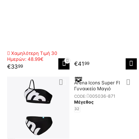
Χαμηλότερη Τιμή 30
Ημερών:
48.99€
€
41
99
€
33
99
Arena Icons Super Fl
Γυναικείο Μαγιό
005036-871
CODE:
Μέγεθος
32