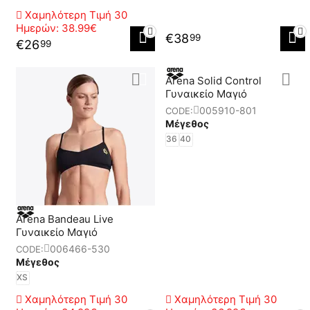
Χαμηλότερη Τιμή 30
Ημερών:
38.99€
€
38
99
€
26
99
Arena Solid Control
Γυναικείο Μαγιό
005910-801
CODE:
Μέγεθος
36
40
Arena Bandeau Live
Γυναικείο Μαγιό
006466-530
CODE:
Μέγεθος
XS
Χαμηλότερη Τιμή 30
Χαμηλότερη Τιμή 30