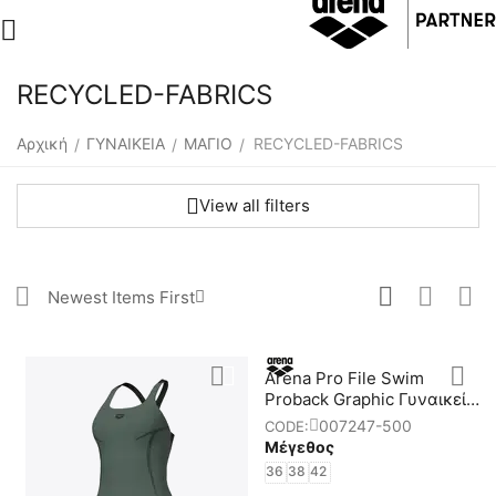
RECYCLED-FABRICS
Αρχική
ΓΥΝΑΙΚΕΙΑ
ΜΑΓΙΟ
RECYCLED-FABRICS
/
/
/
View all filters
Newest Items First
Arena Pro File Swim
Proback Graphic Γυναικείο
Μαγιό Προπόνησης
007247-500
CODE:
Μέγεθος
36
38
42