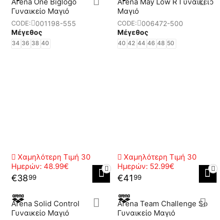
Arena One Biglogo
Arena May Low R Γυναικείο
Γυναικείο Μαγιό
Μαγιό
001198-555
006472-500
CODE:
CODE:
Μέγεθος
Μέγεθος
34
36
38
40
40
42
44
46
48
50
Χαμηλότερη Τιμή 30
Χαμηλότερη Τιμή 30
Ημερών:
48.99€
Ημερών:
52.99€
€
38
€
41
99
99
Arena Solid Control
Arena Team Challenge So
Γυναικείο Μαγιό
Γυναικείο Μαγιό