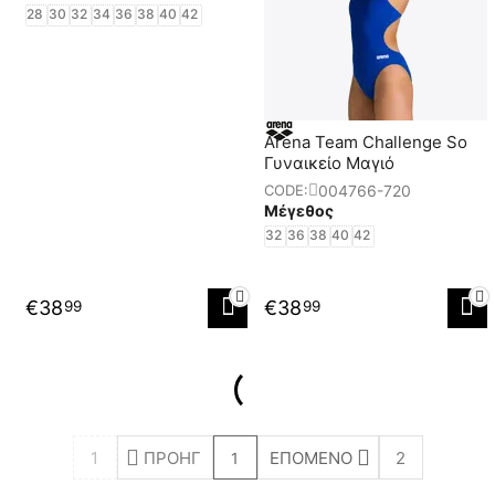
28
30
32
34
36
38
40
42
Arena Team Challenge So
Γυναικείο Μαγιό
004766-720
CODE:
Μέγεθος
32
36
38
40
42
€
38
€
38
99
99
1
ΠΡΟΗΓ
ΕΠΌΜΕΝΟ
2
1