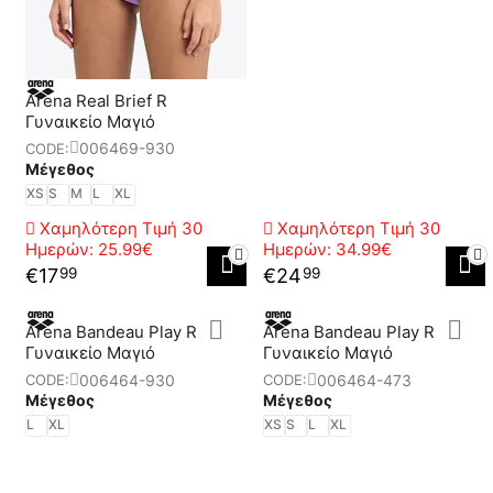
Arena Real Brief R
Γυναικείο Μαγιό
006469-930
CODE:
Μέγεθος
XS
S
M
L
XL
Χαμηλότερη Τιμή 30
Χαμηλότερη Τιμή 30
Ημερών:
25.99€
Ημερών:
34.99€
€
17
€
24
99
99
Arena Bandeau Play R
Arena Bandeau Play R
Γυναικείο Μαγιό
Γυναικείο Μαγιό
006464-930
006464-473
CODE:
CODE:
Μέγεθος
Μέγεθος
L
XL
XS
S
L
XL