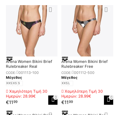
Αrena Women Bikini Brief
Arena Women Bikini Brief
Rulebreaker Real
Rulebreaker Free
001113-100
001112-500
CODE:
CODE:
Μέγεθος
Μέγεθος
XXS
XS
S
XXS
L
Χαμηλότερη Τιμή 30
Χαμηλότερη Τιμή 30
Ημερών:
28.99€
Ημερών:
28.99€
€
11
€
11
99
99