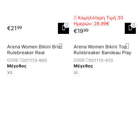
Χαμηλότερη Τιμή 30
Ημερών:
28.99€
€
21
99
€
19
99
Αrena Women Bikini Brief
Arena Women Bikini Top
Rulebreaker Real
Rulebreaker Bandeau Play
001113-900
001110-910
CODE:
CODE:
Μέγεθος
Μέγεθος
XS
XL