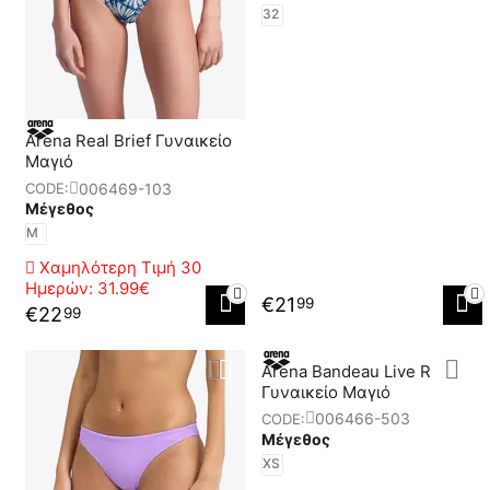
32
Arena Real Brief Γυναικείο
Μαγιό
006469-103
CODE:
Μέγεθος
M
Χαμηλότερη Τιμή 30
Ημερών:
31.99€
€
21
99
€
22
99
Arena Bandeau Live R
Γυναικείο Μαγιό
006466-503
CODE:
Μέγεθος
XS