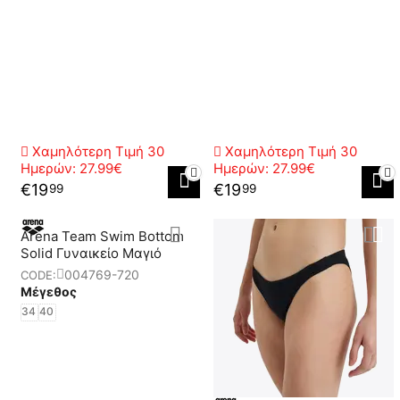
Χαμηλότερη Τιμή 30
Χαμηλότερη Τιμή 30
Ημερών:
27.99€
Ημερών:
27.99€
€
19
€
19
99
99
Arena Team Swim Bottom
Solid Γυναικείο Μαγιό
004769-720
CODE:
Μέγεθος
34
40