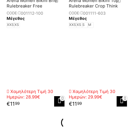
Arena Women Bikini Brief
Arena Women Bikini Top
Rulebreaker Free
Rulebreaker Crop Think
001112-100
001111-603
CODE:
CODE:
Μέγεθος
Μέγεθος
XXS
XS
XXS
XS
S
M
Χαμηλότερη Τιμή 30
Χαμηλότερη Τιμή 30
Ημερών:
28.99€
Ημερών:
29.99€
€
11
€
11
99
99