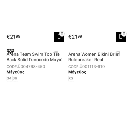
€
21
€
21
99
99
Arena Team Swim Top Tie
Αrena Women Bikini Brief
Back Solid Γυναικείο Μαγιό
Rulebreaker Real
004768-450
001113-910
CODE:
CODE:
Μέγεθος
Μέγεθος
34
36
XS