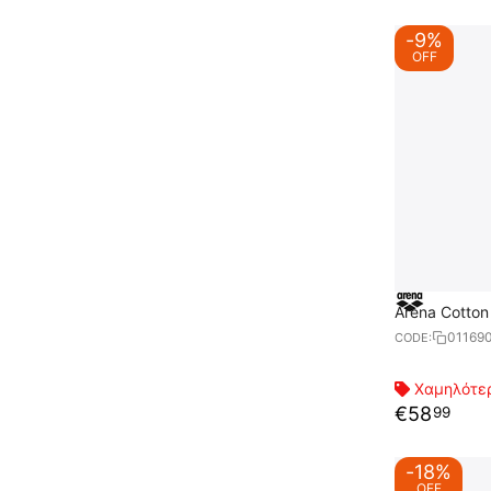
-9%
OFF
Arena Cotton
01169
CODE:
Χαμηλότερ
€
58
99
-18%
OFF