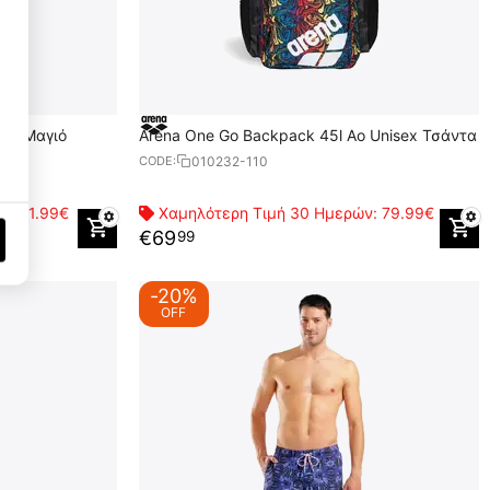
Performance Cookies
1
ικό Μαγιό
Arena One Go Backpack 45l Ao Unisex Τσάντα
Targeting Cookies
3
010232-110
CODE:
ών:
41.99€
Χαμηλότερη Τιμή 30 Ημερών:
79.99€
€
69
99
-20%
OFF