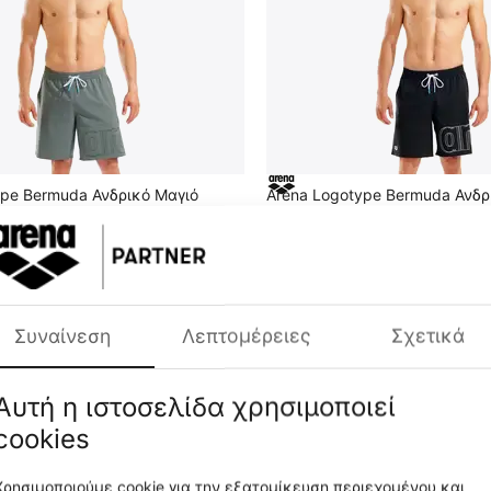
ype Bermuda Ανδρικό Μαγιό
Arena Logotype Bermuda Ανδρ
6-600
010896-500
CODE:
η Τιμή 30 Ημερών:
44.99€
Χαμηλότερη Τιμή 30 Ημερ
€
35
99
Συναίνεση
Λεπτομέρειες
Σχετικά
-19%
OFF
Αυτή η ιστοσελίδα χρησιμοποιεί
cookies
Χρησιμοποιούμε cookie για την εξατομίκευση περιεχομένου και