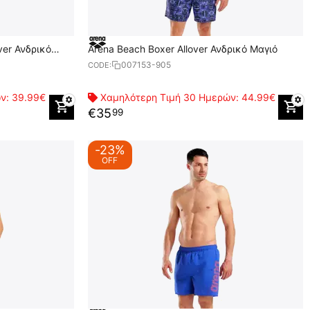
ver Ανδρικό
Arena Beach Boxer Allover Ανδρικό Μαγιό
007153-905
CODE:
ών:
39.99€
Χαμηλότερη Τιμή 30 Ημερών:
44.99€
€
35
99
-23%
OFF