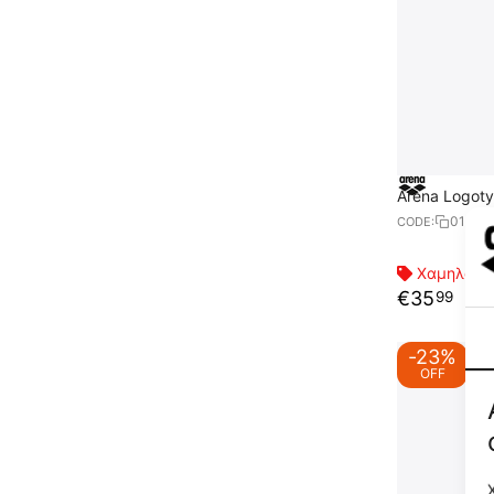
Arena Logot
01089
CODE:
Χαμηλότερ
€
35
99
-23%
OFF