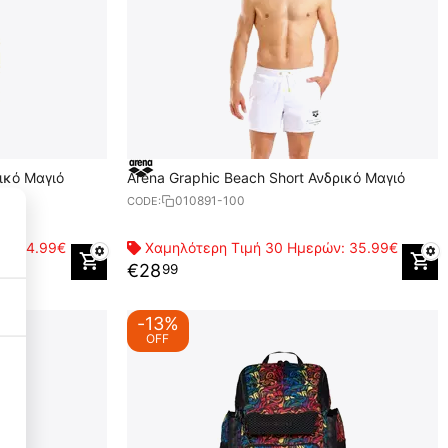
ικό Μαγιό
Arena Graphic Beach Short Ανδρικό Μαγιό
010891-100
CODE:
ών:
44.99€
Χαμηλότερη Τιμή 30 Ημερών:
35.99€
€
28
99
-13%
OFF
Necessary Cookies
3
Functional Cookies
3