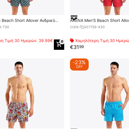
Beach Short Allover Ανδρικό
ARENA Men'S Beach Short Allo
Μαγιό
9-730
007159-430
CODE:
η Τιμή 30 Ημερών:
39.99€
Χαμηλότερη Τιμή 30 Ημερ
€
31
99
-23%
OFF