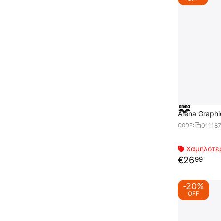
Arena Graphi
01118
CODE:
Χαμηλότερ
€
26
99
-20%
OFF