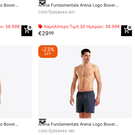
o Boxer
Arena Fundamentals Arena Logo Boxer
Ανδρικό Μαγιό
006444-831
CODE:
ών:
38.99€
Χαμηλότερη Τιμή 30 Ημερών:
38.99€
€
29
99
-23%
OFF
o Boxer
Arena Fundamentals Arena Logo Boxer
Ανδρικό Μαγιό
006444-581
CODE: