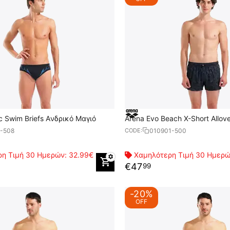
c Swim Briefs Aνδρικό Μαγιό
Arena Evo Beach X-Short Allov
Μαγιό
7-508
010901-500
CODE:
η Τιμή 30 Ημερών:
32.99€
Χαμηλότερη Τιμή 30 Ημερ
€
47
99
-20%
OFF