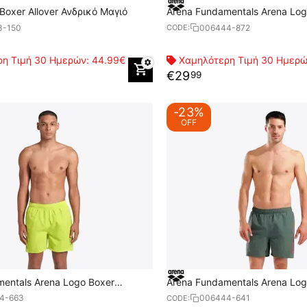
Boxer Allover Ανδρικό Μαγιό
Arena Fundamentals Arena Log
Ανδρικό Μαγιό
3-150
006444-872
CODE:
η Τιμή 30 Ημερών:
44.99€
Χαμηλότερη Τιμή 30 Ημερ
€
29
99
-23%
OFF
entals Arena Logo Boxer
Arena Fundamentals Arena Log
ιό
Ανδρικό Μαγιό
4-663
006444-641
CODE: