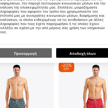
διαφημίσεων, την παροχή λειτουργιών κοινωνικών μέσων και την
ανάλυση της επισκεψιμότητάς μας. Επιπλέον, μοιραζόμαστε
πληροφορίες που αφορούν τον τρόπο που χρησιμοποιείτε τον
ιστότοπό μας με συνεργάτες κοινωνικών μέσων, διαφήμισης και
αναλύσεων, οι οποίοι ενδεχομένως να τις συνδυάσουν με άλλες
πληροφορίες που τους έχετε παραχωρήσει ή τις οποίες έχουν
συλλέξει σε σχέση με την από μέρους σας χρήση των υπηρεσιών
ach Boxer Solid Ανδρικό Μαγιό
Arena Colours Swim Brief Aνδρ
τους.
7-900
010728-550
CODE:
η Τιμή 30 Ημερών:
64.99€
Χαμηλότερη Τιμή 30 Ημερ
€
33
99
Προσαρμογή
Αποδοχή όλων
-20%
OFF