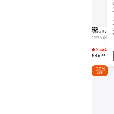
Arena Evo Be
01086
CODE:
Χαμηλότερ
€
49
99
-20%
OFF