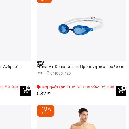
er Ανδρικό
Arena Air Sonic Unisex Προπονητικά Γυαλάκια
011003-120
CODE:
ών:
59.99€
Χαμηλότερη Τιμή 30 Ημερών:
35.99€
€
32
99
-19%
OFF