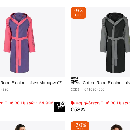
-9%
OFF
 Robe Bicolor Unisex Μπουρνούζι
Arena Cotton Robe Bicolor Un
0-990
011690-550
CODE:
η Τιμή 30 Ημερών:
64.99€
Χαμηλότερη Τιμή 30 Ημερ
€
58
99
-20%
OFF