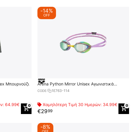
-14%
OFF
isex Μπουρνούζι
Arena Python Mirror Unisex Αγωνιστικά
Γυαλάκια
1E763-114
CODE:
ών:
64.99€
Χαμηλότερη Τιμή 30 Ημερών:
34.99€
€
29
99
-8%
OFF