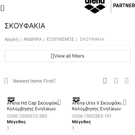
ΣΚΟΥΦΑΚΙΑ
Αρχική
ΑΝΔΡΙΚΑ
ΕΞΟΠΛΙΣΜΟΣ
ΣΚΟΥΦΑΚΙΑ
/
/
/
View all filters
Newest Items First
Arena Hd Cap Σκουφάκι
Arena Unix Ii Σκουφάκι
Κολύμβησης Ενηλίκων
Κολύμβησης Ενηλίκων
005572-260
002383-101
CODE:
CODE:
Μέγεθος
Μέγεθος
1
1