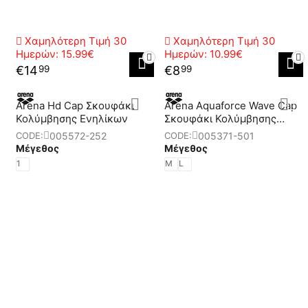
Χαμηλότερη Τιμή 30
Χαμηλότερη Τιμή 30
Ημερών:
15.99€
Ημερών:
10.99€
€
14
€
8
99
99
Arena Hd Cap Σκουφάκι
Arena Aquaforce Wave Cap
Κολύμβησης Ενηλίκων
Σκουφάκι Κολύμβησης
Ενηλίκων
005572-252
005371-501
CODE:
CODE:
Μέγεθος
Μέγεθος
1
M
L