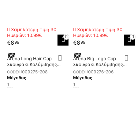
Χαμηλότερη Τιμή 30
Χαμηλότερη Τιμή 30
Ημερών:
10.99€
Ημερών:
10.99€
€
8
€
8
99
99
Arena Long Hair Cap
Arena Big Logo Cap
Σκουφάκι Κολύμβησης
Σκουφάκι Κολύμβησης
Ενηλίκων
Ενηλίκων
009275-208
009276-206
CODE:
CODE:
Μέγεθος
Μέγεθος
1
1