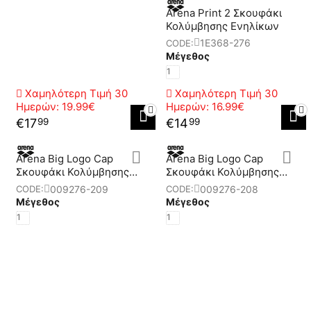
Arena Print 2 Σκουφάκι
Κολύμβησης Ενηλίκων
1E368-276
CODE:
Μέγεθος
1
Χαμηλότερη Τιμή 30
Χαμηλότερη Τιμή 30
Ημερών:
19.99€
Ημερών:
16.99€
€
17
€
14
99
99
Arena Big Logo Cap
Arena Big Logo Cap
Σκουφάκι Κολύμβησης
Σκουφάκι Κολύμβησης
Ενηλίκων
Ενηλίκων
009276-209
009276-208
CODE:
CODE:
Μέγεθος
Μέγεθος
1
1