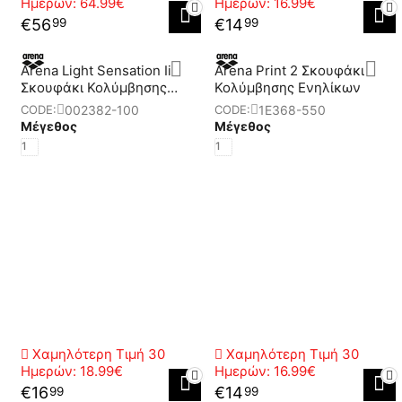
Ημερών:
64.99€
Ημερών:
16.99€
€
56
€
14
99
99
Arena Light Sensation Ii
Arena Print 2 Σκουφάκι
Σκουφάκι Κολύμβησης
Κολύμβησης Ενηλίκων
Ενηλίκων
002382-100
1E368-550
CODE:
CODE:
Μέγεθος
Μέγεθος
1
1
Χαμηλότερη Τιμή 30
Χαμηλότερη Τιμή 30
Ημερών:
18.99€
Ημερών:
16.99€
€
16
€
14
99
99