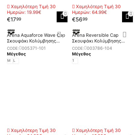
Χαμηλότερη Τιμή 30
Χαμηλότερη Τιμή 30
Ημερών:
19.99€
Ημερών:
64.99€
€
17
€
56
99
99
Arena Aquaforce Wave Cap
Arena Reversible Cap
Σκουφάκι Κολύμβησης
Σκουφάκι Κολύμβησης
Ενηλίκων
Ενηλίκων
005371-101
003786-104
CODE:
CODE:
Μέγεθος
Μέγεθος
M
L
1
Χαμηλότερη Τιμή 30
Χαμηλότερη Τιμή 30