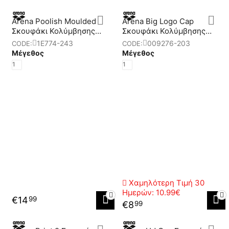
Arena Poolish Moulded
Arena Big Logo Cap
Σκουφάκι Κολύμβησης
Σκουφάκι Κολύμβησης
Ενηλίκων
Ενηλίκων
1E774-243
009276-203
CODE:
CODE:
Μέγεθος
Μέγεθος
1
1
Χαμηλότερη Τιμή 30
Ημερών:
10.99€
€
14
99
€
8
99