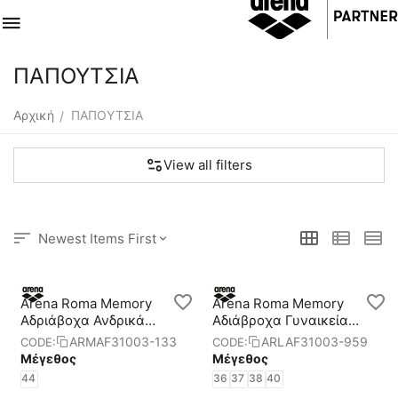
ΠΑΠΟΥΤΣΙΑ
Αρχική
ΠΑΠΟΥΤΣΙΑ
/
View all filters
Newest Items First
Arena Roma Memory
Arena Roma Memory
Αδριάβοχα Ανδρικά
Αδιάβροχα Γυναικεία
Παπούτσια
Παπούτσια
ARMAF31003-133
ARLAF31003-959
CODE:
CODE:
Μέγεθος
Μέγεθος
44
36
37
38
40