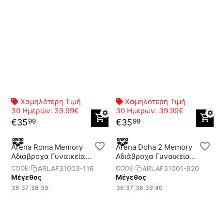
Χαμηλότερη Τιμή
Χαμηλότερη Τιμή
30 Ημερών:
39.99€
30 Ημερών:
39.99€
€
35
€
35
99
99
Arena Roma Memory
Arena Doha 2 Memory
Αδιάβροχα Γυναικεία
Αδιάβροχα Γυναικεία
Παπούτσια
Παπούτσια
ARLAF31003-116
ARLAF31001-920
CODE:
CODE:
Μέγεθος
Μέγεθος
36
37
38
39
36
37
38
39
40