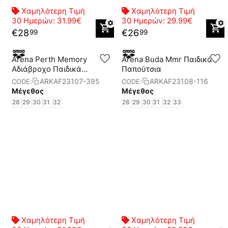
Χαμηλότερη Τιμή
Χαμηλότερη Τιμή
30 Ημερών:
31.99€
30 Ημερών:
29.99€
€
28
€
26
99
99
Arena Perth Memory
Arena Buda Mmr Παιδικά
Aδιάβροχο Παιδικά
Παπούτσια
Παπούτσια
ARKAF23107-395
ARKAF23108-116
CODE:
CODE:
Μέγεθος
Μέγεθος
28
29
30
31
32
28
29
30
31
32
33
Χαμηλότερη Τιμή
Χαμηλότερη Τιμή