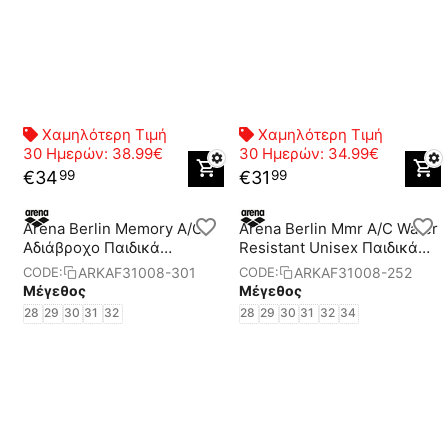
Χαμηλότερη Τιμή
Χαμηλότερη Τιμή
30 Ημερών:
38.99€
30 Ημερών:
34.99€
€
34
€
31
99
99
Arena Berlin Memory A/C
Arena Berlin Mmr A/C Water
Aδιάβροχο Παιδικά
Resistant Unisex Παιδικά
Παπούτσια
Παπούτσια
ARKAF31008-301
ARKAF31008-252
CODE:
CODE:
Μέγεθος
Μέγεθος
28
29
30
31
32
28
29
30
31
32
34