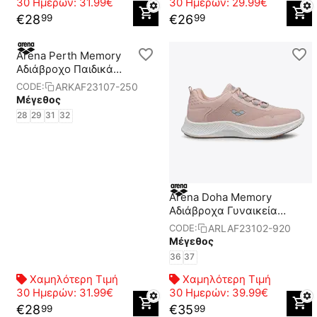
30 Ημερών:
31.99€
30 Ημερών:
29.99€
€
28
€
26
99
99
Arena Perth Memory
Aδιάβροχο Παιδικά
Παπούτσια
ARKAF23107-250
CODE:
Μέγεθος
28
29
31
32
Arena Doha Memory
Αδιάβροχα Γυναικεία
Παπούτσια
ARLAF23102-920
CODE:
Μέγεθος
36
37
Χαμηλότερη Τιμή
Χαμηλότερη Τιμή
30 Ημερών:
31.99€
30 Ημερών:
39.99€
€
28
€
35
99
99