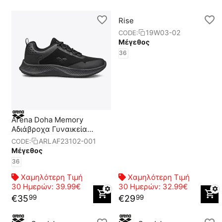
Rise
19W03-02
CODE:
Μέγεθος
36
Arena Doha Memory
Αδιάβροχα Γυναικεία
Παπούτσια
ARLAF23102-001
CODE:
Μέγεθος
36
Χαμηλότερη Τιμή
Χαμηλότερη Τιμή
30 Ημερών:
39.99€
30 Ημερών:
32.99€
€
35
€
29
99
99