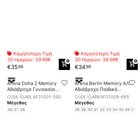
Χαμηλότερη Τιμή
Χαμηλότερη Τιμή
30 Ημερών:
39.99€
30 Ημερών:
38.99€
€
35
€
34
99
99
Arena Doha 2 Memory
Arena Berlin Memory A/C
Αδιάβροχα Γυναικεία
Aδιάβροχο Παιδικά
Παπούτσια
Παπούτσια
ARLAF31001-390
ARKAF31008-665
CODE:
CODE:
Μέγεθος
Μέγεθος
36
37
38
28
29
30
31
32
33
34
35
36
37