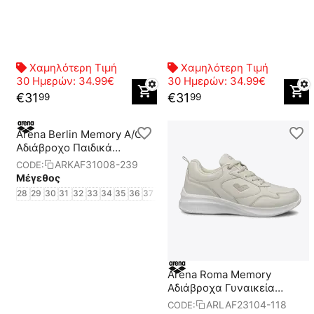
Χαμηλότερη Τιμή
Χαμηλότερη Τιμή
30 Ημερών:
34.99€
30 Ημερών:
34.99€
€
31
€
31
99
99
Arena Berlin Memory A/C
Aδιάβροχο Παιδικά
Παπούτσια
ARKAF31008-239
CODE:
Μέγεθος
28
29
30
31
32
33
34
35
36
37
Arena Roma Memory
Αδιάβροχα Γυναικεία
Παπούτσια
ARLAF23104-118
CODE: