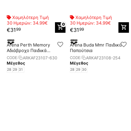
Χαμηλότερη Τιμή
Χαμηλότερη Τιμή
30 Ημερών:
34.99€
30 Ημερών:
34.99€
€
31
€
31
99
99
Arena Perth Memory
Arena Buda Mmr Παιδικά
Aδιάβροχο Παιδικά
Παπούτσια
Παπούτσια
ARKAF23107-630
ARKAF23108-254
CODE:
CODE:
Μέγεθος
Μέγεθος
28
29
31
28
29
30