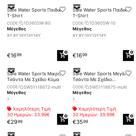
Safe Water Sports Παιδικό
Safe Water Sports Παιδικό
T-Shirt
T-Shirt
1D360SW-80
1D360SW-10
CODE:
CODE:
Μέγεθος
Μέγεθος
6Y
8Y
10Y
12Y
14Y
6Y
8Y
10Y
12Y
14Y
€
16
€
16
99
99
Safe Water Sports Μικρή
Safe Water Sports Μεγάλη
Τσάντα Με Σχέδιο Κύμα
Τσάντα Με Σχέδιο
Χταπόδιος
SWS1118672-multi
SWS1118675-multi
CODE:
CODE:
Μέγεθος
Μέγεθος
1
1
Χαμηλότερη Τιμή
Χαμηλότερη Τιμή
30 Ημερών:
33.99€
30 Ημερών:
39.99€
€
29
€
35
99
99