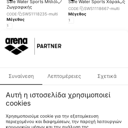
Safe Water Sports Μπλόκ
Safe Water Sports Χάρακας
Ζωγραφικής
SWS1118667-multi
CODE:
Μέγεθος
SWS1118235-multi
CODE:
Μέγεθος
1
1
Χαμηλότερη Τιμή
30 Ημερών:
4.94€
€
2
49
€
4
45
Safe Water Sports Κασετίνα
Safe Water Sports Κασετίνα
Με Σχέδιο Κύμα
Με Σχέδιο Χταπόδιος
SWS1118669-multi
SWS1118670-multi
CODE:
CODE:
Συναίνεση
Λεπτομέρειες
Σχετικά
Μέγεθος
Μέγεθος
1
1
Αυτή η ιστοσελίδα χρησιμοποιεί
Χαμηλότερη Τιμή
Χαμηλότερη Τιμή
30 Ημερών:
10.99€
30 Ημερών:
10.99€
cookies
€
9
€
9
89
89
Χρησιμοποιούμε cookie για την εξατομίκευση
περιεχομένου και διαφημίσεων, την παροχή λειτουργιών
Safe Water Sports Tετράδιο
Safe Water
κοινωνικών μέσων και την ανάλυση της
(3 θέματα)
SportsFundamentals