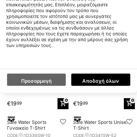
επισκεψιμότητάς μας. Επιπλέον, μοιραζόμαστε
Swimsuit
SWS1118234-multi
1B322SW-71
CODE:
CODE:
πληροφορίες που αφορούν τον τρόπο που
Μέγεθος
Μέγεθος
χρησιμοποιείτε τον ιστότοπό μας με συνεργάτες
1
XL
κοινωνικών μέσων, διαφήμισης και αναλύσεων, οι
οποίοι ενδεχομένως να τις συνδυάσουν με άλλες
πληροφορίες που τους έχετε παραχωρήσει ή τις οποίες
€
4
€
8
99
80
έχουν συλλέξει σε σχέση με την από μέρους σας χρήση
των υπηρεσιών τους.
Safe Water Sports Unisex
Safe Water Sports
T-Shirt
Γυναικείο T-Shirt
1D341SW-50
1D336SW-70
CODE:
CODE:
Μέγεθος
Μέγεθος
Προσαρμογή
Αποδοχή όλων
XS
S
XXL
3XL
XS
S
M
L
€
19
€
19
99
99
Safe Water Sports
Safe Water Sports Unisex
Γυναικείο T-Shirt
T-Shirt
1D336SW-10
1D341SW-52
CODE:
CODE: