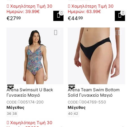
Χαμηλότερη Τιμή 30
Χαμηλότερη Τιμή 30
Ημερών:
39.99€
Ημερών:
63.99€
€
27
€
44
99
99
Arena Swimsuit U Back
Arena Team Swim Bottom
Γυναικείο Μαγιό
Solid Γυναικείο Μαγιό
005174-200
004769-550
CODE:
CODE:
Μέγεθος
Μέγεθος
36
38
40
42
Χαμηλότερη Τιμή 30