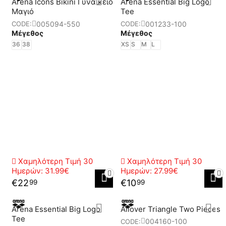
Arena Icons Bikini Γυναικείο
Arena Essential Big Logo
Μαγιό
Tee
005094-550
001233-100
CODE:
CODE:
Μέγεθος
Μέγεθος
36
38
XS
S
M
L
Χαμηλότερη Τιμή 30
Χαμηλότερη Τιμή 30
Ημερών:
31.99€
Ημερών:
27.99€
€
22
€
10
99
99
Arena Essential Big Logo
Allover Triangle Two Pieces
Tee
004160-100
CODE: