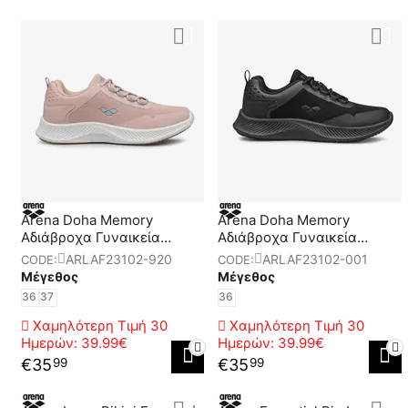
Arena Doha Memory
Arena Doha Memory
Αδιάβροχα Γυναικεία
Αδιάβροχα Γυναικεία
Παπούτσια
Παπούτσια
ARLAF23102-920
ARLAF23102-001
CODE:
CODE:
Μέγεθος
Μέγεθος
36
37
36
Χαμηλότερη Τιμή 30
Χαμηλότερη Τιμή 30
Ημερών:
39.99€
Ημερών:
39.99€
€
35
€
35
99
99