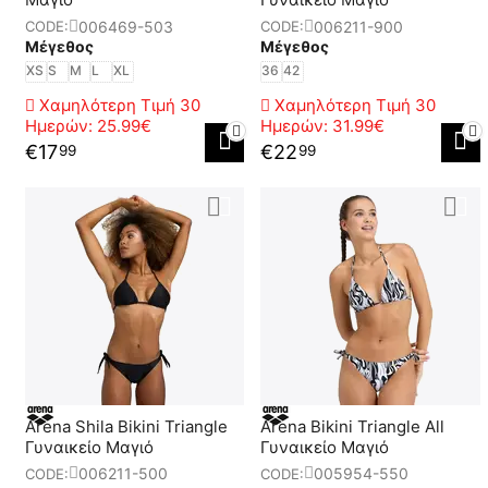
006469-503
006211-900
CODE:
CODE:
Μέγεθος
Μέγεθος
XS
S
M
L
XL
36
42
Χαμηλότερη Τιμή 30
Χαμηλότερη Τιμή 30
Ημερών:
25.99€
Ημερών:
31.99€
€
17
€
22
99
99
Arena Shila Bikini Triangle
Arena Bikini Triangle All
Γυναικείο Μαγιό
Γυναικείο Μαγιό
006211-500
005954-550
CODE:
CODE: