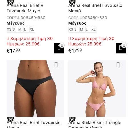
Arena Real Brief R
Arena Real Brief Γυναικείο
Γυναικείο Μαγιό
Μαγιό
006469-930
006469-830
CODE:
CODE:
Μέγεθος
Μέγεθος
XS
S
M
L
XL
XS
S
M
L
XL
Χαμηλότερη Τιμή 30
Χαμηλότερη Τιμή 30
Ημερών:
25.99€
Ημερών:
25.99€
€
17
€
17
99
99
Arena Real Brief Γυναικείο
Arena Shila Bikini Triangle
Μαγιό
Γυναικείο Μαγιό