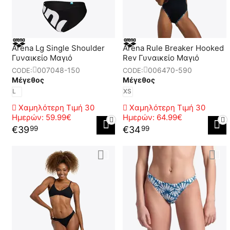
Arena Lg Single Shoulder
Arena Rule Breaker Hooked
Γυναικείο Μαγιό
Rev Γυναικείο Μαγιό
007048-150
006470-590
CODE:
CODE:
Μέγεθος
Μέγεθος
L
XS
Χαμηλότερη Τιμή 30
Χαμηλότερη Τιμή 30
Ημερών:
59.99€
Ημερών:
64.99€
€
39
€
34
99
99