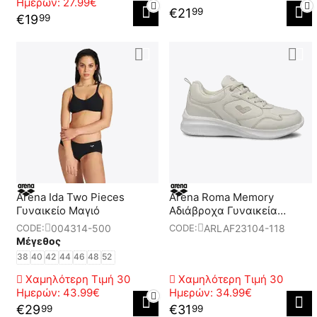
Ημερών:
27.99€
€
21
99
€
19
99
Arena Ida Two Pieces
Arena Roma Memory
Γυναικείο Μαγιό
Αδιάβροχα Γυναικεία
Παπούτσια
004314-500
ARLAF23104-118
CODE:
CODE:
Μέγεθος
38
40
42
44
46
48
52
Χαμηλότερη Τιμή 30
Χαμηλότερη Τιμή 30
Ημερών:
43.99€
Ημερών:
34.99€
€
29
€
31
99
99