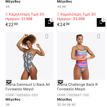
Μέγεθος
Μέγεθος
44
44
46
Χαμηλότερη Τιμή 30
Χαμηλότερη Τιμή 30
Ημερών:
31.99€
Ημερών:
35.99€
€
22
€
24
99
99
Arena Swimsuit U Back All
Arena Challenge Back R
Γυναικείο Μαγιό
Γυναικείο Μαγιό
005950-550
005897-700
CODE:
CODE:
Μέγεθος
Μέγεθος
36
32
34
38
40