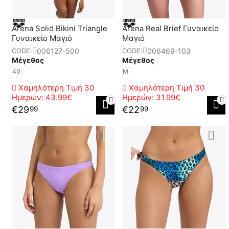
Arena Solid Bikini Triangle
Arena Real Brief Γυναικείο
Γυναικείο Μαγιό
Μαγιό
006127-500
006469-103
CODE:
CODE:
Μέγεθος
Μέγεθος
40
M
Χαμηλότερη Τιμή 30
Χαμηλότερη Τιμή 30
Ημερών:
43.99€
Ημερών:
31.99€
€
29
€
22
99
99