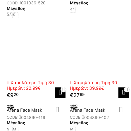
Μέγεθος
001036-520
CODE:
Μέγεθος
44
XS
S
Χαμηλότερη Τιμή 30
Χαμηλότερη Τιμή 30
Ημερών:
22.99€
Ημερών:
39.99€
€
9
€
27
20
99
Arena Face Mask
Arena Face Mask
004890-119
004890-102
CODE:
CODE:
Μέγεθος
Μέγεθος
S
M
M