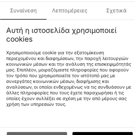
Τα εμπνευσμένα απ’ τον αθλητισμό κι εξαιρετικά άνετα
ανδρικά μαγιό - σορτς για την παραλία της σειράς
Συναίνεση
Λεπτομέρειες
Σχετικά
«Fundamentals» «γιορτάζουν» το DNA της εταιρείας και
ταυτόχρονα βλέπουν με μία φρέσκια ματιά τα στυλ, που
ξεχώρισαν κι ανήκουν στην ιστορική κληρονομιά της.
Αυτή η ιστοσελίδα χρησιμοποιεί
Είναι σχεδιασμένα για κολύμπι, αναψυχή κι αθλητικές
cookies
δραστηριότητες στην πισίνα ή την παραλία. Το εξαιρετικά
απαλό σε υφή, ανακυκλωμένο ύφασμα, που στεγνώνει
γρήγορα προσφέρει κορυφαία άνεση. Έχει τσέπη στην
Χρησιμοποιούμε cookie για την εξατομίκευση
πίσω πλευρά κι αυτοκόλλητο κούμπωμα, τύπου Velcro.
περιεχομένου και διαφημίσεων, την παροχή λειτουργιών
κοινωνικών μέσων και την ανάλυση της επισκεψιμότητάς
Διαθέτει διχτυωτό εσωτερικό σλιπ κι το εσωτερικό
μας. Επιπλέον, μοιραζόμαστε πληροφορίες που αφορούν
κορδόνι, που ρυθμίζεται και σφίγγει στη μέση κι εγγυάται
τον τρόπο που χρησιμοποιείτε τον ιστότοπό μας με
άψογη εφαρμογή. Κυκλοφορεί στην αγορά σε διάφορα
συνεργάτες κοινωνικών μέσων, διαφήμισης και
φωτεινά χρώματα.
αναλύσεων, οι οποίοι ενδεχομένως να τις συνδυάσουν με
άλλες πληροφορίες που τους έχετε παραχωρήσει ή τις
Μήκος πλευράς: 32 εκατοστά.
οποίες έχουν συλλέξει σε σχέση με την από μέρους σας
Το Παγκόσμιο Πρότυπο Ανακύκλωσης είναι ένα διεθνές,
χρήση των υπηρεσιών τους.
εθελοντικό, περιβαλλοντικό πρότυπο, που έχει
επιβεβαιωθεί από τρίτους κι αποδεικνύει το
ανακυκλωμένο περιεχόμενο του υλικού, την αλυσίδα
φύλαξης του και τη συμμόρφωση με κοινωνικές και
περιβαλλοντικές πρακτικές στην αλυσίδα παραγωγής.