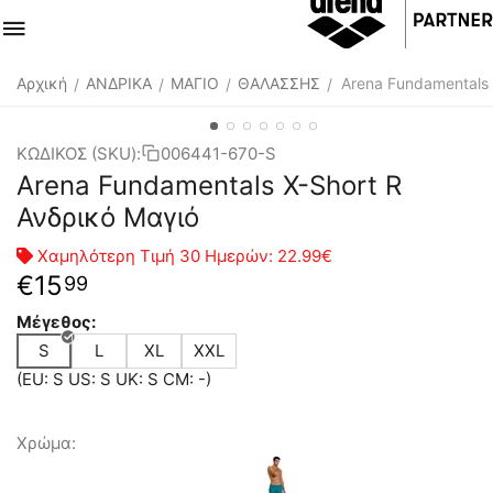
Αρχική
ΑΝΔΡΙΚΑ
ΜΑΓΙΟ
ΘΑΛΑΣΣΗΣ
Arena Fundamentals 
/
/
/
/
ΚΩΔΙΚΟΣ (SKU):
006441-670-S
Arena Fundamentals X-Short R
Ανδρικό Μαγιό
Χαμηλότερη Τιμή 30 Ημερών:
22.99€
€
15
99
Μέγεθος:
S
L
XL
XXL
(EU: S US: S UK: S CM: -)
Χρώμα: