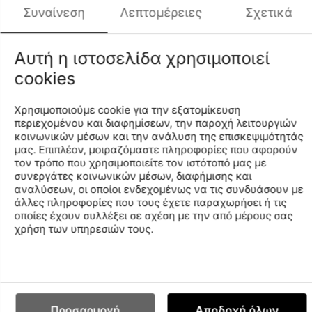
«Fundamentals» «γιορτάζουν» το DNA της εταιρείας και
Συναίνεση
Λεπτομέρειες
Σχετικά
ταυτόχρονα βλέπουν με μία φρέσκια ματιά τα στυλ, που
ξεχώρισαν κι ανήκουν στην ιστορική κληρονομιά της.
Είναι σχεδιασμένα για κολύμπι, αναψυχή κι αθλητικές
Αυτή η ιστοσελίδα χρησιμοποιεί
δραστηριότητες στην πισίνα ή την παραλία. Το εξαιρετικά
cookies
απαλό σε υφή, ανακυκλωμένο ύφασμα, που στεγνώνει
γρήγορα προσφέρει κορυφαία άνεση. Έχει τσέπη στην
Χρησιμοποιούμε cookie για την εξατομίκευση
πίσω πλευρά κι αυτοκόλλητο κούμπωμα, τύπου Velcro.
περιεχομένου και διαφημίσεων, την παροχή λειτουργιών
Διαθέτει διχτυωτό εσωτερικό σλιπ κι το εσωτερικό
κοινωνικών μέσων και την ανάλυση της επισκεψιμότητάς
κορδόνι, που ρυθμίζεται και σφίγγει στη μέση κι εγγυάται
μας. Επιπλέον, μοιραζόμαστε πληροφορίες που αφορούν
άψογη εφαρμογή. Κυκλοφορεί στην αγορά σε διάφορα
τον τρόπο που χρησιμοποιείτε τον ιστότοπό μας με
φωτεινά χρώματα.
συνεργάτες κοινωνικών μέσων, διαφήμισης και
αναλύσεων, οι οποίοι ενδεχομένως να τις συνδυάσουν με
Μήκος πλευράς: 32 εκατοστά.
άλλες πληροφορίες που τους έχετε παραχωρήσει ή τις
Το Παγκόσμιο Πρότυπο Ανακύκλωσης είναι ένα διεθνές,
οποίες έχουν συλλέξει σε σχέση με την από μέρους σας
χρήση των υπηρεσιών τους.
εθελοντικό, περιβαλλοντικό πρότυπο, που έχει
επιβεβαιωθεί από τρίτους κι αποδεικνύει το
ανακυκλωμένο περιεχόμενο του υλικού, την αλυσίδα
φύλαξης του και τη συμμόρφωση με κοινωνικές και
περιβαλλοντικές πρακτικές στην αλυσίδα παραγωγής.
Προσαρμογή
Αποδοχή όλων