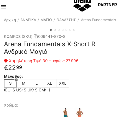
Αρχική
ΑΝΔΡΙΚΑ
ΜΑΓΙΟ
ΘΑΛΑΣΣΗΣ
Arena Fundamentals 
/
/
/
/
ΚΩΔΙΚΟΣ (SKU):
006441-870-S
Arena Fundamentals X-Short R
Ανδρικό Μαγιό
Χαμηλότερη Τιμή 30 Ημερών:
27.99€
€
22
99
Μέγεθος:
S
M
L
XL
XXL
(EU: S US: S UK: S CM: -)
Χρώμα: