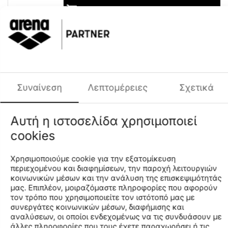
+
−
Προσθήκη στο Καλάθι
Προσθήκη στη Λίστα Αγαπημένων
Χρωματική Ομάδα
Κόκκινο
Φύλο
ΠΑΙΔΙΚΟ UNISEX
Περιγραφή
Συναίνεση
Λεπτομέρειες
Σχετικά
Οι μοντέρνες και κομψές σαγιονάρες για παιδιά της
σειράς “Eddy” είναι ειδικά σχεδιασμένες για υδάτινες
δραστηριότητες, στην πισίνα και την παραλία. Είναι
Αυτή η ιστοσελίδα χρησιμοποιεί
κατασκευασμένες από μαλακό, εξαιρετικά ελαφρύ υλικό,
cookies
που στεγνώνει εύκολα και γρήγορα. Η εργονομική
εφαρμογή και το μαλακό λουράκι παρέχουν τη μέγιστη
δυνατή άνεση. Η αντιολισθητική σόλα προσφέρει
Χρησιμοποιούμε cookie για την εξατομίκευση
ασφάλεια σε στεγνές και βρεγμένες επιφάνειες.
περιεχομένου και διαφημίσεων, την παροχή λειτουργιών
κοινωνικών μέσων και την ανάλυση της επισκεψιμότητάς
μας. Επιπλέον, μοιραζόμαστε πληροφορίες που αφορούν
τον τρόπο που χρησιμοποιείτε τον ιστότοπό μας με
Χαρακτηριστικά
συνεργάτες κοινωνικών μέσων, διαφήμισης και
αναλύσεων, οι οποίοι ενδεχομένως να τις συνδυάσουν με
άλλες πληροφορίες που τους έχετε παραχωρήσει ή τις
Διαθεσιμότητα Καταστημάτων