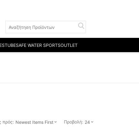
ESTUBE
SAFE WATER SPORTS
OUTLET
 πρός:
Προβολή:
Newest Items First
24