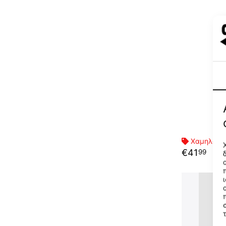
Χαμηλότερ
€
41
99