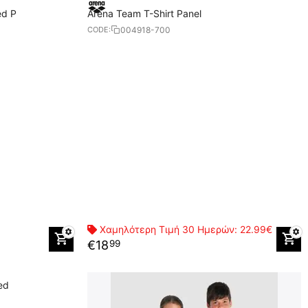
ed P
Arena Team T-Shirt Panel
004918-700
CODE:
Χαμηλότερη Τιμή 30 Ημερών:
22.99€
€
18
99
ed