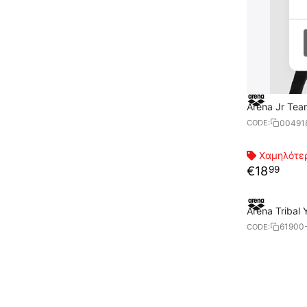
Arena Jr Tea
00491
CODE:
Χαμηλότερ
€
18
99
Arena Tribal 
61900
CODE: