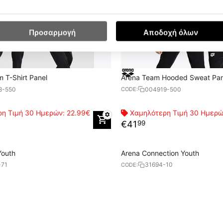
Προσαρμογή
Αποδοχή όλων
m T-Shirt Panel
Arena Team Hooded Sweat Pan
8-550
004919-500
CODE:
η Τιμή 30 Ημερών:
22.99€
Χαμηλότερη Τιμή 30 Ημερ
€
41
99
Youth
Arena Connection Youth
-71
31694-10
CODE: