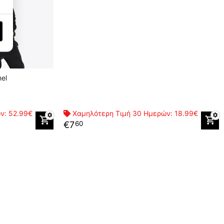
el
ών:
52.99€
Χαμηλότερη Τιμή 30 Ημερών:
18.99€
€
7
60