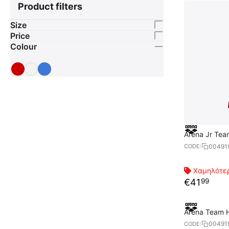
Product filters
Size
Price
Colour
Arena Jr Tea
Φούτερ
00491
CODE:
Χαμηλότερ
€
41
99
Arena Team 
00491
CODE: