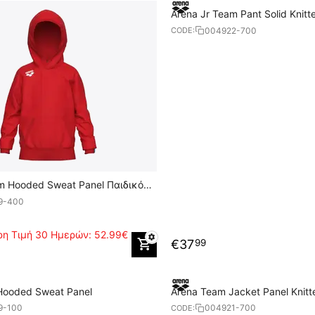
Arena Jr Team Pant Solid Knitt
004922-700
CODE:
m Hooded Sweat Panel Παιδικό
9-400
η Τιμή 30 Ημερών:
52.99€
€
37
99
Hooded Sweat Panel
Arena Team Jacket Panel Knitt
9-100
004921-700
CODE: