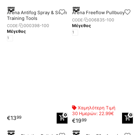
Arena Antifog Spray & Swim
Arena Freeflow Pullbuoy II
Training Tools
006835-100
CODE:
Μέγεθος
000398-100
CODE:
Μέγεθος
1
1
Χαμηλότερη Τιμή
30 Ημερών:
22.99€
€
13
99
€
19
99