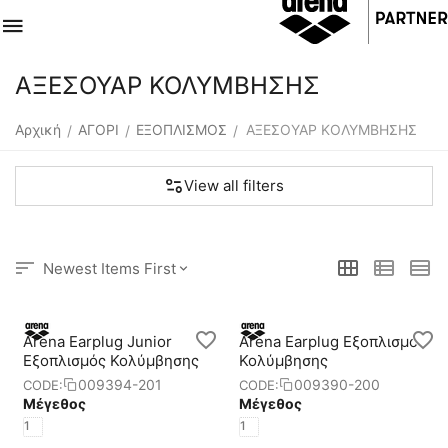
ΑΞΕΣΟΥΑΡ ΚΟΛΥΜΒΗΣΗΣ
Αρχική
ΑΓΟΡΙ
ΕΞΟΠΛΙΣΜΟΣ
ΑΞΕΣΟΥΑΡ ΚΟΛΥΜΒΗΣΗΣ
/
/
/
View all filters
Newest Items First
Arena Earplug Junior
Arena Earplug Eξοπλισμός
Eξοπλισμός Κολύμβησης
Κολύμβησης
009394-201
009390-200
CODE:
CODE:
Μέγεθος
Μέγεθος
1
1