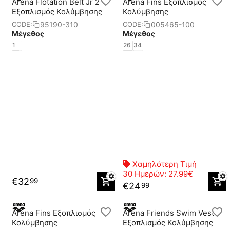
Arena Flotation Belt Jr 2
Arena Fins Eξοπλισμός
Eξοπλισμός Κολύμβησης
Κολύμβησης
95190-310
005465-100
CODE:
CODE:
Μέγεθος
Μέγεθος
1
26
34
Χαμηλότερη Τιμή
30 Ημερών:
27.99€
€
32
99
€
24
99
Arena Fins Eξοπλισμός
Arena Friends Swim Vest
Κολύμβησης
Eξοπλισμός Κολύμβησης