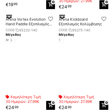
30 Ημερών:
27.99€
€
19
99
€
24
99
Arena Vortex Evolution
Arena Kickboard
Hand Paddle Eξοπλισμός
Eξοπλισμός Κολύμβησης
Κολύμβησης
95232-140
95275-140
CODE:
CODE:
Μέγεθος
Μέγεθος
M
L
1
Χαμηλότερη Τιμή
Χαμηλότερη Τιμή
30 Ημερών:
27.99€
30 Ημερών:
27.99€
€
24
€
24
99
99