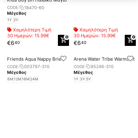
1B470-60
CODE:
Μέγεθος
1Y
2Y
Χαμηλότερη Τιμή
Χαμηλότερη Τιμή
30 Ημερών:
15.99€
30 Ημερών:
15.99€
€
6
€
6
40
40
Friends Aqua Nappy Brief
Arena Water Tribe Warmsuit
003797-310
95246-310
CODE:
CODE:
Μέγεθος
Μέγεθος
6M
12M
18M
24M
1Y
3Y
5Y