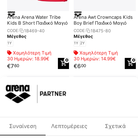
Arena Arena Water Tribe
Arena Awt Crowncaps Kids
Kids B Short Παιδικό Μαγιό
Boy Brief Παιδικό Μαγιό
1B469-40
1B475-80
CODE:
CODE:
Μέγεθος
Μέγεθος
1Y
1Y
2Y
Χαμηλότερη Τιμή
Χαμηλότερη Τιμή
30 Ημερών:
18.99€
30 Ημερών:
14.99€
€
7
€
6
60
00
Συναίνεση
Λεπτομέρειες
Σχετικά