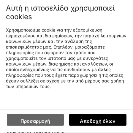
Arena Arena Water Tribe
Arena Arena Water Tribe
Αυτή η ιστοσελίδα χρησιμοποιεί
Kids Boy Bri Παιδικό Μαγιό
Kids Boy Bri Παιδικό Μαγιό
cookies
1B470-80
1B470-70
CODE:
CODE:
Μέγεθος
Μέγεθος
Χρησιμοποιούμε cookie για την εξατομίκευση
1Y
2Y
1Y
2Y
περιεχομένου και διαφημίσεων, την παροχή λειτουργιών
Χαμηλότερη Τιμή
Χαμηλότερη Τιμή
κοινωνικών μέσων και την ανάλυση της
30 Ημερών:
15.99€
30 Ημερών:
15.99€
επισκεψιμότητάς μας. Επιπλέον, μοιραζόμαστε
€
6
€
6
40
40
πληροφορίες που αφορούν τον τρόπο που
χρησιμοποιείτε τον ιστότοπό μας με συνεργάτες
κοινωνικών μέσων, διαφήμισης και αναλύσεων, οι
Arena Arena Water Tribe
οποίοι ενδεχομένως να τις συνδυάσουν με άλλες
Kids Boy Bri Παιδικό Μαγιό
πληροφορίες που τους έχετε παραχωρήσει ή τις οποίες
έχουν συλλέξει σε σχέση με την από μέρους σας χρήση
1B470-40
CODE:
των υπηρεσιών τους.
Μέγεθος
1Y
2Y
Προσαρμογή
Αποδοχή όλων
Arena Arena Water Tribe
Kids Boy Bri Παιδικό Μαγιό