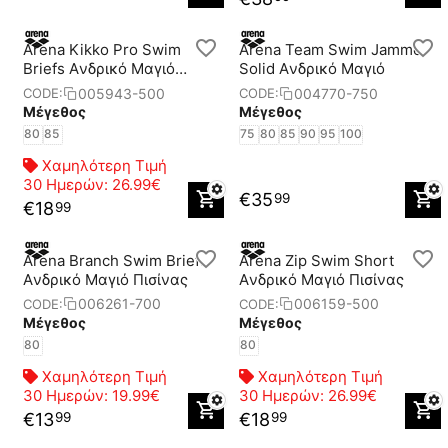
Arena Kikko Pro Swim
Arena Team Swim Jammer
Briefs Aνδρικό Μαγιό
Solid Aνδρικό Μαγιό
Πισίνας
005943-500
004770-750
CODE:
CODE:
Μέγεθος
Μέγεθος
80
85
75
80
85
90
95
100
Χαμηλότερη Τιμή
30 Ημερών:
26.99€
€
35
99
€
18
99
Arena Branch Swim Briefs
Arena Zip Swim Short
Aνδρικό Μαγιό Πισίνας
Aνδρικό Μαγιό Πισίνας
006261-700
006159-500
CODE:
CODE:
Μέγεθος
Μέγεθος
80
80
Χαμηλότερη Τιμή
Χαμηλότερη Τιμή
30 Ημερών:
19.99€
30 Ημερών:
26.99€
€
13
€
18
99
99