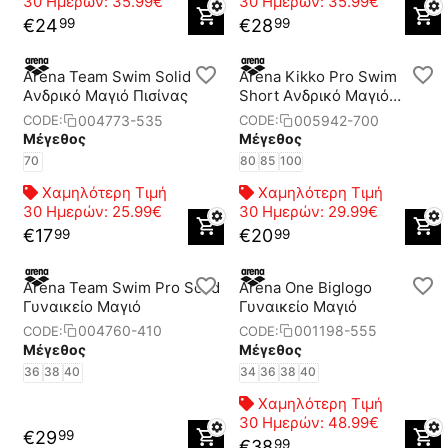
30 Ημερών:
35.99€
30 Ημερών:
35.99€
€
24
€
28
99
99
Arena Team Swim Solid
Arena Kikko Pro Swim
Aνδρικό Μαγιό Πισίνας
Short Aνδρικό Μαγιό
Πισίνας
004773-535
005942-700
CODE:
CODE:
Μέγεθος
Μέγεθος
70
80
85
100
Χαμηλότερη Τιμή
Χαμηλότερη Τιμή
30 Ημερών:
25.99€
30 Ημερών:
29.99€
€
17
€
20
99
99
Arena Team Swim Pro Solid
Arena One Biglogo
Γυναικείο Μαγιό
Γυναικείο Μαγιό
004760-410
001198-555
CODE:
CODE:
Μέγεθος
Μέγεθος
36
38
40
34
36
38
40
Χαμηλότερη Τιμή
30 Ημερών:
48.99€
€
29
99
€
38
99