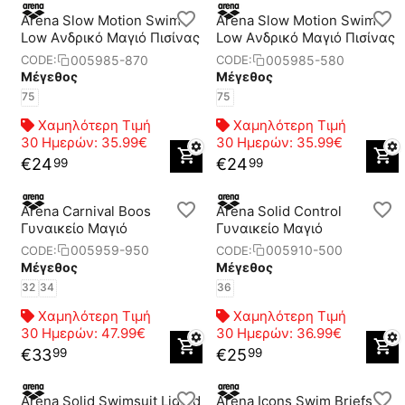
Arena Slow Motion Swim
Arena Slow Motion Swim
Low Aνδρικό Μαγιό Πισίνας
Low Aνδρικό Μαγιό Πισίνας
005985-870
005985-580
CODE:
CODE:
Μέγεθος
Μέγεθος
75
75
Χαμηλότερη Τιμή
Χαμηλότερη Τιμή
30 Ημερών:
35.99€
30 Ημερών:
35.99€
€
24
€
24
99
99
Arena Carnival Boos
Arena Solid Control
Γυναικείο Μαγιό
Γυναικείο Μαγιό
005959-950
005910-500
CODE:
CODE:
Μέγεθος
Μέγεθος
32
34
36
Χαμηλότερη Τιμή
Χαμηλότερη Τιμή
30 Ημερών:
47.99€
30 Ημερών:
36.99€
€
33
€
25
99
99
Arena Solid Swimsuit Lightd
Arena Icons Swim Briefs