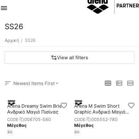
SS26
Αρχική
SS26
/
View all filters
Newest Items First
Arena Dreamy Swim Brief
Arena M Swim Short
Aνδρικό Μαγιό Πισίνας
Graphic Aνδρικό Μαγιό
Πισίνας
006705-580
005552-780
CODE:
CODE:
Μέγεθος
Μέγεθος
80
80