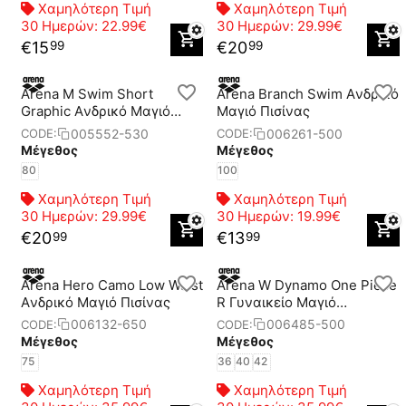
Χαμηλότερη Τιμή
Χαμηλότερη Τιμή
30 Ημερών:
22.99€
30 Ημερών:
29.99€
€
15
€
20
99
99
Arena M Swim Short
Arena Branch Swim Aνδρικό
Graphic Aνδρικό Μαγιό
Μαγιό Πισίνας
Πισίνας
005552-530
006261-500
CODE:
CODE:
Μέγεθος
Μέγεθος
80
100
Χαμηλότερη Τιμή
Χαμηλότερη Τιμή
30 Ημερών:
29.99€
30 Ημερών:
19.99€
€
20
€
13
99
99
Arena Hero Camo Low Waist
Arena W Dynamo One Piece
Aνδρικό Μαγιό Πισίνας
R Γυναικείο Μαγιό
Προπόνησης
006132-650
006485-500
CODE:
CODE:
Μέγεθος
Μέγεθος
75
36
40
42
Χαμηλότερη Τιμή
Χαμηλότερη Τιμή