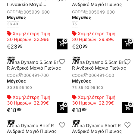
Γυναικείο Μαγιό
Aνδρικό Μαγιό Πισίνας
Προπόνησης
005909-600
005049-600
CODE:
CODE:
Μέγεθος
Μέγεθος
36
40
75
Χαμηλότερη Τιμή
Χαμηλότερη Τιμή
30 Ημερών:
33.99€
30 Ημερών:
29.99€
€
23
€
20
99
99
Arena Dynamo 5.5cm Brief
Arena Dynamo 5.5cm Brief
R Aνδρικό Μαγιό Πισίνας
R Aνδρικό Μαγιό Πισίνας
006491-700
006491-500
CODE:
CODE:
Μέγεθος
Μέγεθος
80
85
95
100
75
85
90
95
100
Χαμηλότερη Τιμή
Χαμηλότερη Τιμή
30 Ημερών:
22.99€
30 Ημερών:
22.99€
€
18
€
18
99
99
Arena Dynamo Brief R
Arena Dynamo Short R
Aνδρικό Μαγιό Πισίνας
Aνδρικό Μαγιό Πισίνας