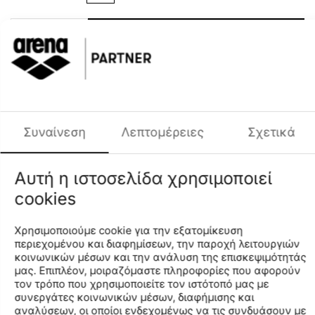
+
−
Προσθήκη στο Καλάθι
Προσθήκη στη Λίστα Αγαπημένων
Περιγραφή Χρώματος
ΠΟΡΤΟΚΑΛΙ ΒΑΘΥ
Φύλο
ΠΑΙΔΙΚΟ UNISEX
Περιγραφή
Συναίνεση
Λεπτομέρειες
Σχετικά
Τα μαγιώ με αντηλιακή προστασία AWT για αγόρια είναι
τέλεια τόσο για το κολυμβητήριο και την πισίνα όσο και
Αυτή η ιστοσελίδα χρησιμοποιεί
για τις διακοπές. Φτιαγμένα από ύφασμα τεχνολογίας
cookies
MaxFit με ολοκληρωμένη αντηλιακή προστασία UPF50+.
Το ρυθμιζόμενο εσωτερικό κορδόνι εξασφαλίζει τέλεια
προσαρμογή και άνεση στην κίνηση. Συνδυαζονται
Χρησιμοποιούμε cookie για την εξατομίκευση
εξαιρετικά με τα αντηλιακά παιδικά μπλουζάκια Arena.
περιεχομένου και διαφημίσεων, την παροχή λειτουργιών
κοινωνικών μέσων και την ανάλυση της επισκεψιμότητάς
μας. Επιπλέον, μοιραζόμαστε πληροφορίες που αφορούν
τον τρόπο που χρησιμοποιείτε τον ιστότοπό μας με
συνεργάτες κοινωνικών μέσων, διαφήμισης και
Χαρακτηριστικά
αναλύσεων, οι οποίοι ενδεχομένως να τις συνδυάσουν με