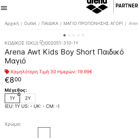
Αρχική
Outlet
ΠΑΙΔΙΚΑ
ΜΑΓΙΟ ΠΡΟΠΟΝΗΣΗΣ ΑΓΟΡΙ
Aren
/
/
/
/
ΚΩΔΙΚΟΣ (SKU):
002051-310-1Y
Arena Awt Kids Boy Short Παιδικό
Μαγιό
Χαμηλότερη Τιμή 30 Ημερών:
19.99€
€
8
00
Μέγεθος:
1Y
2Y
(EU: 1Y US: - UK: - CM: -)
Χρώμα: