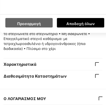
είναι ένα διεθνές, εθελοντικό και ανεξάρτητο
περιβαλλοντικό πρότυπο που επαληθεύει την
ανακυκλωμένη περιεκτικότητα των υλικών, την αλυσίδα
εφοδιασμού και τη συμμόρφωση με κοινωνικές και
Προσαρμογή
Αποδοχή όλων
περιβαλλοντικές πρακτικές στην παραγωγική διαδικασία.
Οδηγίες φροντίδας: • Μη χρησιμοποιείτε χλωρίνη • Μην
το στεγνώνετε στο στεγνωτήριο • Μη σιδερώνετε •
Επαγγελματικό στεγνό καθάρισμα: με
τετραχλωροαιθυλένιο ή υδρογονάνθρακες (ήπια
διαδικασία) • Πλύσιμο στο χέρι
Χαρακτηριστικά
Διαθεσιμότητα Καταστημάτων
Ο ΛΟΓΑΡΙΑΣΜΟΣ ΜΟΥ