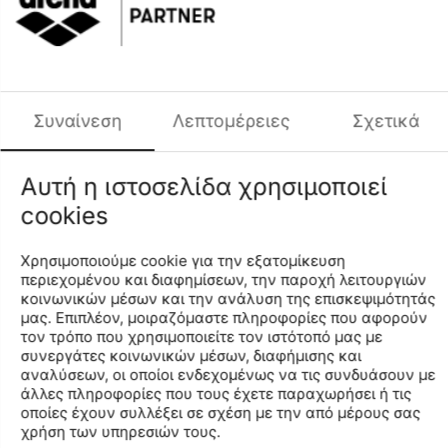
+
−
Προσθήκη στο Καλάθι
Προσθήκη στη Λίστα Αγαπημένων
Φύλο
ΑΝΔΡΑΣ
Συναίνεση
Λεπτομέρειες
Σχετικά
Περιγραφή
Μετατρέποντας την τεχνογνωσία σε στυλ. Το έξυπνο
Αυτή η ιστοσελίδα χρησιμοποιεί
ανδρικό μαγιό Evo Solid Beach Shorts είναι εμπνευσμένο
cookies
από την αθλητική εξειδίκευση της arena, συνδυάζει τη
λειτουργικότητα με την άνεση για μία εξαιρετική εμπειρία
στην παραλία, μέσα και έξω από το νερό. Είναι
Χρησιμοποιούμε cookie για την εξατομίκευση
κατασκευασμένο από ένα απαλό ακυκλωμένο ύφασμα,
περιεχομένου και διαφημίσεων, την παροχή λειτουργιών
το οποίο έχει ελαστικότητα 4 κατευθύνσεων και
κοινωνικών μέσων και την ανάλυση της επισκεψιμότητάς
στεγνώνει γρήγορα, ενώ διαθέτει πλαϊνές τσέπες καθώς
μας. Επιπλέον, μοιραζόμαστε πληροφορίες που αφορούν
τον τρόπο που χρησιμοποιείτε τον ιστότοπό μας με
και διχτυωτή τσέπη για κέρματα. Η εσωτερική διχτυωτή
συνεργάτες κοινωνικών μέσων, διαφήμισης και
επένδυση του περιλαμβάνει ταινία κατά των τριβών για
αναλύσεων, οι οποίοι ενδεχομένως να τις συνδυάσουν με
εξαιρετική άνεση. Επιπλέον έχει έξυπνο κορδόνι
άλλες πληροφορίες που τους έχετε παραχωρήσει ή τις
κλειδώματος για άψογη εφαρμογή. Το τελείωμά του έχει
οποίες έχουν συλλέξει σε σχέση με την από μέρους σας
θυροκολληθεί ώστε να δημιουργεί ένα κομψό και τεχνικό
χρήση των υπηρεσιών τους.
look. Πλαϊνό μήκος: 36,5 cm. Το Global Recycle Standard