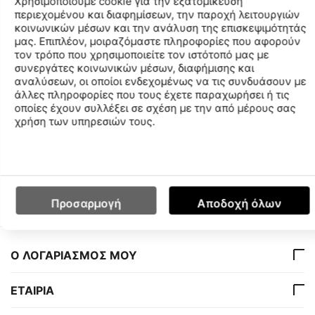
Χρησιμοποιούμε cookie για την εξατομίκευση
περιεχομένου και διαφημίσεων, την παροχή λειτουργιών
Τεχνολογία CloudFlex για μέγιστη άνεση και
κοινωνικών μέσων και την ανάλυση της επισκεψιμότητάς
βελτιωμένη εργονομία
μας. Επιπλέον, μοιραζόμαστε πληροφορίες που αφορούν
Ακριβής εφαρμογή και σταθερότητα
τον τρόπο που χρησιμοποιείτε τον ιστότοπό μας με
Καθρεπτιζόμενοι φακοί
συνεργάτες κοινωνικών μέσων, διαφήμισης και
αναλύσεων, οι οποίοι ενδεχομένως να τις συνδυάσουν με
Απαλή, χωρίς πίεση αίσθηση γύρω από τα μάτια
άλλες πληροφορίες που τους έχετε παραχωρήσει ή τις
Σχεδιασμένα για υψηλές επιδόσεις
οποίες έχουν συλλέξει σε σχέση με την από μέρους σας
χρήση των υπηρεσιών τους.
Χαρακτηριστικά
Διαθεσιμότητα Καταστημάτων
Προσαρμογή
Αποδοχή όλων
Ο ΛΟΓΑΡΙΑΣΜΟΣ ΜΟΥ
ΕΤΑΙΡΙΑ