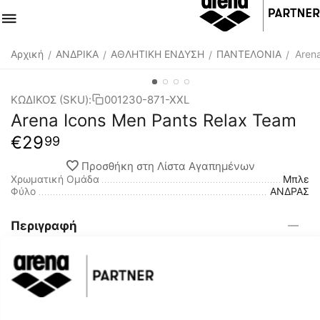
Αρχική
ΑΝΔΡΙΚΑ
ΑΘΛΗΤΙΚΗ ΕΝΔΥΣΗ
ΠΑΝΤΕΛΟΝΙΑ
Aren
/
/
/
/
ΚΩΔΙΚΟΣ (SKU):
001230-871-XXL
Arena Icons Men Pants Relax Team
€
29
99
Προσθήκη στη Λίστα Αγαπημένων
Χρωματική Ομάδα
Μπλε
Φύλο
ΑΝΔΡΑΣ
Περιγραφή
Το μοντέρνο και πολύ βολικό ανδρικό παντελόνι φόρμας
της Arena Pants Relax Team από τη συλλογή Icons είναι
ιδανικό για κάθε είδους αθλητικές δραστηριότητες και όχι
μόνο. Το αυθεντικό στυλ, εμπνευσμένο από τα ρούχα για
street wear εμφανίσεις, μας πάει πίσω στις κλασσικές