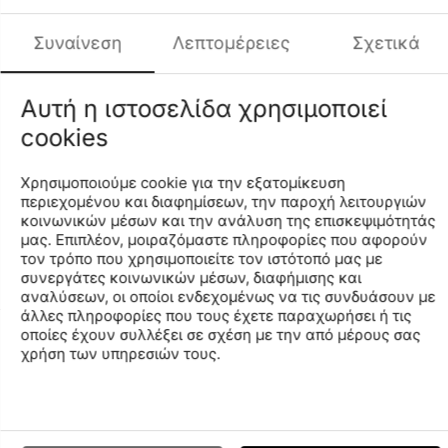
σειρές της Arena που δημιούργησε πρωτη φορά το 1973.
Το κλασσικό λογότυπο αλλά και η γνωστή γραμμή της
Συναίνεση
Λεπτομέρειες
Σχετικά
Arena κάνουν το συγκεκριμένο παντελόνι απαραίτητο
κομμάτι για την γκαρνταρόμπα όλων των φίλων που
λατρεύουν τις πιο ρετρό εμφανίσεις. Για μεγαλύτερη
Αυτή η ιστοσελίδα χρησιμοποιεί
άνεση υπάρχουν δυο πλαϊνές τσέπες και ρυθμιζόμενο
cookies
κορδόνι στη μέση. Ένα παντελόνι φόρμας που
συνδυάζεται εξαιρετικά με όλα τα πανωφόρια της σειράς
Χρησιμοποιούμε cookie για την εξατομίκευση
Icon της Arena.
περιεχομένου και διαφημίσεων, την παροχή λειτουργιών
κοινωνικών μέσων και την ανάλυση της επισκεψιμότητάς
μας. Επιπλέον, μοιραζόμαστε πληροφορίες που αφορούν
Χαρακτηριστικά
τον τρόπο που χρησιμοποιείτε τον ιστότοπό μας με
συνεργάτες κοινωνικών μέσων, διαφήμισης και
αναλύσεων, οι οποίοι ενδεχομένως να τις συνδυάσουν με
άλλες πληροφορίες που τους έχετε παραχωρήσει ή τις
οποίες έχουν συλλέξει σε σχέση με την από μέρους σας
Ο ΛΟΓΑΡΙΑΣΜΟΣ ΜΟΥ
χρήση των υπηρεσιών τους.
ΕΤΑΙΡΙΑ