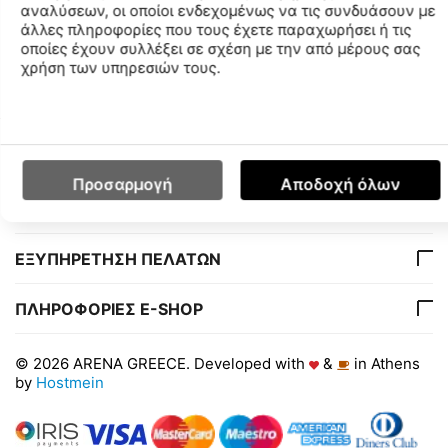
αναλύσεων, οι οποίοι ενδεχομένως να τις συνδυάσουν με
Χαρακτηριστικά
άλλες πληροφορίες που τους έχετε παραχωρήσει ή τις
οποίες έχουν συλλέξει σε σχέση με την από μέρους σας
Διαθεσιμότητα Καταστημάτων
χρήση των υπηρεσιών τους.
Ο ΛΟΓΑΡΙΑΣΜΟΣ ΜΟΥ
Προσαρμογή
Αποδοχή όλων
ΕΤΑΙΡΙΑ
ΕΞΥΠΗΡΕΤΗΣΗ ΠΕΛΑΤΩΝ
ΠΛΗΡΟΦΟΡΙΕΣ E-SHOP
© 2026 ARENA GREECE. Developed with
&
in Athens
by
Hostmein