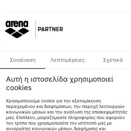
+
−
Προσθήκη στο Καλάθι
Προσθήκη στη Λίστα Αγαπημένων
Φύλο
ΠΑΙΔΙΚΟ UNISEX
Περιγραφή
Συναίνεση
Λεπτομέρειες
Σχετικά
Το άνετο κι ανθεκτικό, κλασικό, αθλητικό σκουφάκι της
σειράς “Silicone” είναι ιδανική επιλογή για κορίτσια και
αγόρια και ταιριάζει αρμονικά σε διαφορετικά σχήματα
Αυτή η ιστοσελίδα χρησιμοποιεί
κεφαλιών, μικρών παιδιών. Το αθλητικό σκουφάκι
cookies
προστατεύει τα μαλλιά από το χλώριο και μειώνει την
τριβή στο νερό. Το ενισχυμένο άκρο εμποδίζει το
Χρησιμοποιούμε cookie για την εξατομίκευση
σκουφάκι ν ΄ ανέβει προς τα πάνω. Το μαλακό κι
περιεχομένου και διαφημίσεων, την παροχή λειτουργιών
ελαστικό ύφασμα από σιλικόνη εγγυάται την απόλυτη
κοινωνικών μέσων και την ανάλυση της επισκεψιμότητάς
άνεση και την τέλεια εφαρμογή.
μας. Επιπλέον, μοιραζόμαστε πληροφορίες που αφορούν
τον τρόπο που χρησιμοποιείτε τον ιστότοπό μας με
συνεργάτες κοινωνικών μέσων, διαφήμισης και