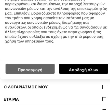
περιεχομένου και διαφημίσεων, την παροχή λειτουργιών
γρήγορα και προέρχεται από ανακυκλωμένα υλικά,
κοινωνικών μέσων και την ανάλυση της επισκεψιμότητάς
προσφέρει εξαιρετική άνεση. Αυτό το μαγιό διαθέτει
μας. Επιπλέον, μοιραζόμαστε πληροφορίες που αφορούν
έξυπνες πλαϊνές τσέπες και εσωτερικό διχτάκι. Το
τον τρόπο που χρησιμοποιείτε τον ιστότοπό μας με
ρυθμιζόμενο εξωτερικό κορδόνι εξασφαλίζει άριστη
συνεργάτες κοινωνικών μέσων, διαφήμισης και
εφαρμογή.
αναλύσεων, οι οποίοι ενδεχομένως να τις συνδυάσουν με
άλλες πληροφορίες που τους έχετε παραχωρήσει ή τις
Μήκος στο πλάι: 32 cm.
οποίες έχουν συλλέξει σε σχέση με την από μέρους σας
χρήση των υπηρεσιών τους.
Χαρακτηριστικά
Διαθεσιμότητα Καταστημάτων
Προσαρμογή
Αποδοχή όλων
Ο ΛΟΓΑΡΙΑΣΜΟΣ ΜΟΥ
ΕΤΑΙΡΙΑ