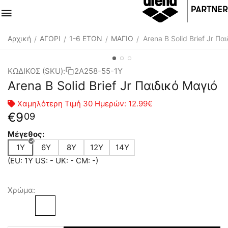
Αρχική
ΑΓΟΡΙ
1-6 ΕΤΩΝ
ΜΑΓΙΟ
Arena B Solid Brief Jr Πα
/
/
/
/
ΚΩΔΙΚΟΣ (SKU):
2A258-55-1Y
Arena B Solid Brief Jr Παιδικό Μαγιό
Χαμηλότερη Τιμή 30 Ημερών:
12.99€
€
9
09
Μέγεθος:
1Y
6Y
8Y
12Y
14Y
(EU: 1Y US: - UK: - CM: -)
Χρώμα: