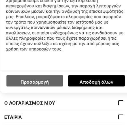
Χρησιμοποιούμε cookie για την εξατομίκευση
Φτιαγμένο από ύφασμα με την τεχνολογία, MaxLife, που
περιεχομένου και διαφημίσεων, την παροχή λειτουργιών
είναι ανθεκτικό κατά 100% στο χλώριο της πισίνας,
κοινωνικών μέσων και την ανάλυση της επισκεψιμότητάς
προσφέρει αντηλιακή προστασία UV με υψηλότατο δείκτη
μας. Επιπλέον, μοιραζόμαστε πληροφορίες που αφορούν
τον τρόπο που χρησιμοποιείτε τον ιστότοπό μας με
UPF50+. Στεγνώνει πολύ γρήγορα κι έχει μεγάλη αντοχή.
συνεργάτες κοινωνικών μέσων, διαφήμισης και
Το μαλακό ύφασμα και η μερική επένδυση, που έχει στη
αναλύσεων, οι οποίοι ενδεχομένως να τις συνδυάσουν με
μπροστινή του πλευρά, δηλαδή η εσωτερική του φόδρα, το
άλλες πληροφορίες που τους έχετε παραχωρήσει ή τις
κάνει ευκολοφόρετο κι άνετο. Το εσωτερικό κορδόνι, που
οποίες έχουν συλλέξει σε σχέση με την από μέρους σας
ρυθμίζεται αναλόγως στη μέση, εγγυάται την άριστη
χρήση των υπηρεσιών τους.
εφαρμογή. Μήκος πλευράς: 5,5 εκατοστά.
Χαρακτηριστικά
Προσαρμογή
Αποδοχή όλων
Ο ΛΟΓΑΡΙΑΣΜΟΣ ΜΟΥ
ΕΤΑΙΡΙΑ