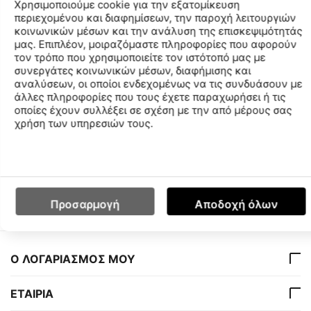
Χρησιμοποιούμε cookie για την εξατομίκευση
περιεχομένου και διαφημίσεων, την παροχή λειτουργιών
Χαρακτηριστικά
κοινωνικών μέσων και την ανάλυση της επισκεψιμότητάς
Ύφασμα: συνδυασμός συνθετικών ινών από
μας. Επιπλέον, μοιραζόμαστε πληροφορίες που αφορούν
τον τρόπο που χρησιμοποιείτε τον ιστότοπό μας με
ανακυκλωμένο πολυεστέρα 82% κι ελαστάνη
συνεργάτες κοινωνικών μέσων, διαφήμισης και
18>#/span###
αναλύσεων, οι οποίοι ενδεχομένως να τις συνδυάσουν με
Εσωτερικό κορδόνι περίσφιξης για καλή εφαρμογή
άλλες πληροφορίες που τους έχετε παραχωρήσει ή τις
Ανθεκτικό σε χλώριο και θαλασσινό νερό
οποίες έχουν συλλέξει σε σχέση με την από μέρους σας
χρήση των υπηρεσιών τους.
Χαρακτηριστικά
Διαθεσιμότητα Καταστημάτων
Προσαρμογή
Αποδοχή όλων
Ο ΛΟΓΑΡΙΑΣΜΟΣ ΜΟΥ
ΕΤΑΙΡΙΑ