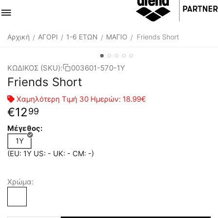
Αρχική
ΑΓΟΡΙ
1-6 ΕΤΩΝ
ΜΑΓΙΟ
Friends Short
/
/
/
/
ΚΩΔΙΚΟΣ (SKU):
003601-570-1Y
Friends Short
Χαμηλότερη Τιμή 30 Ημερών:
18.99€
€
12
99
Μέγεθος:
1Y
(EU: 1Y US: - UK: - CM: -)
Χρώμα: