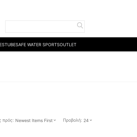
ESTUBE
SAFE WATER SPORTS
OUTLET
 πρός:
Προβολή:
Newest Items First
24