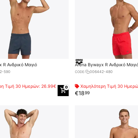
x R Ανδρικό Μαγιό
Arena Bywayx R Ανδρικό Μαγι
2-590
006442-480
CODE:
η Τιμή 30 Ημερών:
26.99€
Χαμηλότερη Τιμή 30 Ημερ
€
18
99