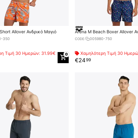
Short Allover Ανδρικό Μαγιό
Arena M Beach Boxer Allover 
1-350
005980-750
CODE:
η Τιμή 30 Ημερών:
31.99€
Χαμηλότερη Τιμή 30 Ημερ
€
24
99