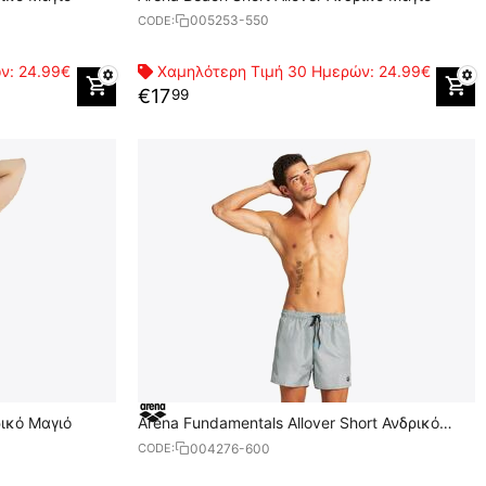
005253-550
CODE:
ών:
24.99€
Χαμηλότερη Τιμή 30 Ημερών:
24.99€
€
17
99
ρικό Μαγιό
Arena Fundamentals Allover Short Ανδρικό
Μαγιό
004276-600
CODE: