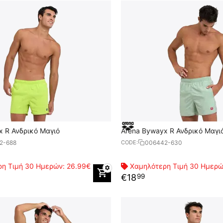
x R Ανδρικό Μαγιό
Arena Bywayx R Ανδρικό Μαγι
2-688
006442-630
CODE:
η Τιμή 30 Ημερών:
26.99€
Χαμηλότερη Τιμή 30 Ημερ
€
18
99