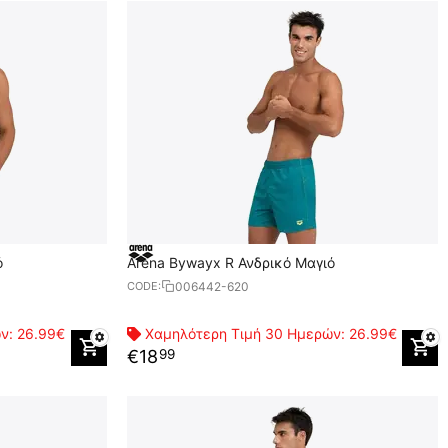
ό
Arena Bywayx R Ανδρικό Μαγιό
006442-620
CODE:
ών:
26.99€
Χαμηλότερη Τιμή 30 Ημερών:
26.99€
€
18
99