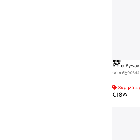
Arena Byway
00644
CODE:
Χαμηλότερ
€
18
99