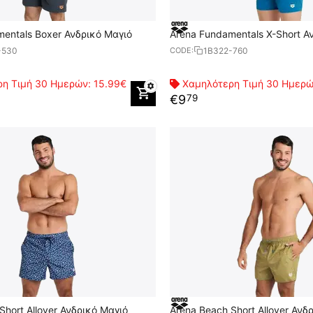
entals Boxer Ανδρικό Μαγιό
Arena Fundamentals X-Short Α
-530
1B322-760
CODE:
η Τιμή 30 Ημερών:
15.99€
Χαμηλότερη Τιμή 30 Ημερ
€
9
79
Short Allover Ανδρικό Μαγιό
Arena Beach Short Allover Ανδ