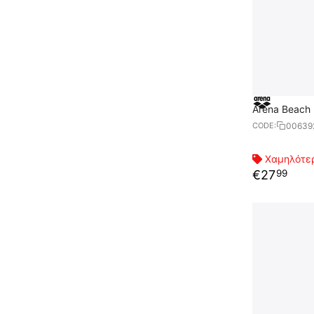
Arena Beach 
00639
CODE:
Χαμηλότερ
€
27
99