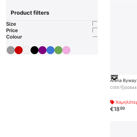
Product filters
Size
Price
Colour
Arena Byway
00644
CODE:
Χαμηλότερ
€
18
99