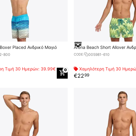
Boxer Placed Ανδρικό Μαγιό
Arena Beach Short Allover Ανδ
2-800
005981-610
CODE:
η Τιμή 30 Ημερών:
39.99€
Χαμηλότερη Τιμή 30 Ημερ
€
22
99