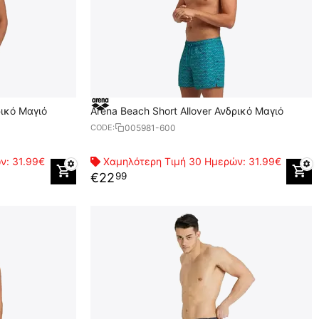
ρικό Μαγιό
Arena Beach Short Allover Ανδρικό Μαγιό
005981-600
CODE:
ών:
31.99€
Χαμηλότερη Τιμή 30 Ημερών:
31.99€
€
22
99