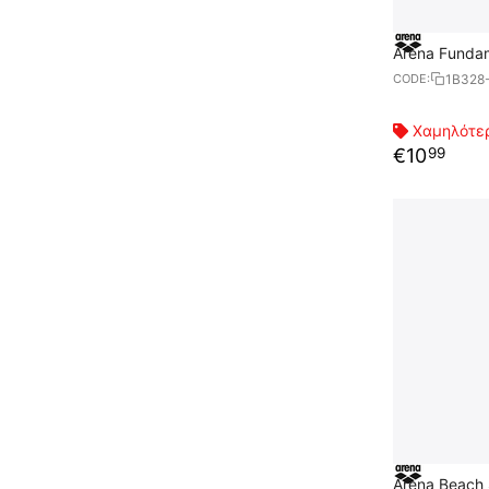
Arena Fundam
1B328
CODE:
Χαμηλότερ
€
10
99
Arena Beach 