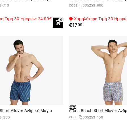
3-710
005253-600
CODE:
η Τιμή 30 Ημερών:
24.99€
Χαμηλότερη Τιμή 30 Ημερ
€
17
99
Short Allover Ανδρικό Μαγιό
Arena Beach Short Allover Ανδ
3-300
005253-100
CODE: