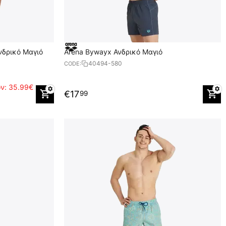
Ανδρικό Μαγιό
Arena Bywayx Ανδρικό Μαγιό
40494-580
CODE:
ών:
35.99€
€
17
99