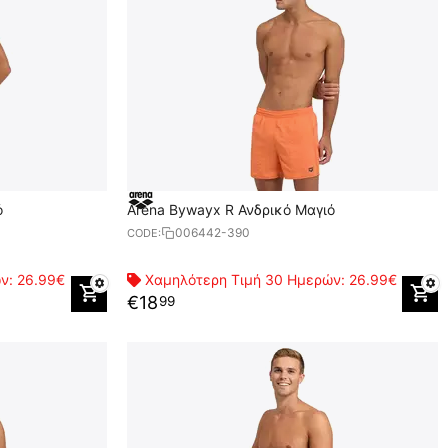
ό
Arena Bywayx R Ανδρικό Μαγιό
006442-390
CODE:
ών:
26.99€
Χαμηλότερη Τιμή 30 Ημερών:
26.99€
€
18
99