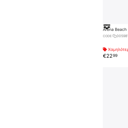
Arena Beach 
00598
CODE:
Χαμηλότερ
€
22
99