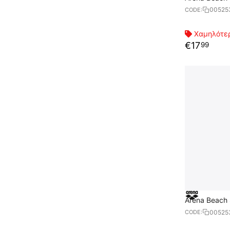
00525
CODE:
Χαμηλότερ
€
17
99
Arena Beach 
00525
CODE: