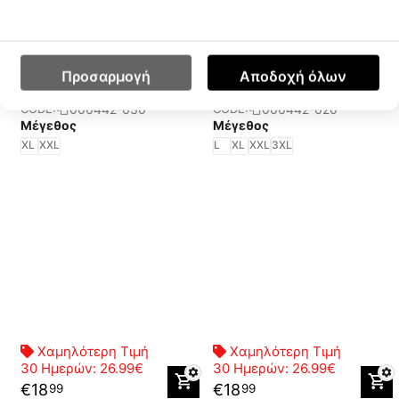
30 Ημερών:
26.99€
30 Ημερών:
26.99€
€
18
€
18
99
99
Arena Bywayx R Ανδρικό
Arena Bywayx R Ανδρικό
Προσαρμογή
Αποδοχή όλων
Μαγιό
Μαγιό
006442-630
006442-620
CODE:
CODE:
Μέγεθος
Μέγεθος
XL
XXL
L
XL
XXL
3XL
Χαμηλότερη Τιμή
Χαμηλότερη Τιμή
30 Ημερών:
26.99€
30 Ημερών:
26.99€
€
18
€
18
99
99