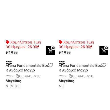
Χαμηλότερη Τιμή
Χαμηλότερη Τιμή
30 Ημερών:
26.99€
30 Ημερών:
26.99€
€
18
€
18
99
99
Arena Fundamentals Boxer
Arena Fundamentals Boxer
R Ανδρικό Μαγιό
R Ανδρικό Μαγιό
006443-630
006443-620
CODE:
CODE:
Μέγεθος
Μέγεθος
S
M
XL
M