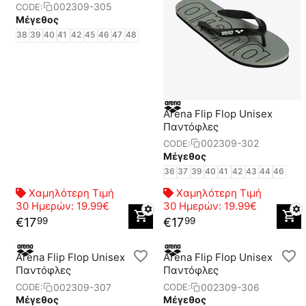
002309-305
CODE:
Μέγεθος
38
39
40
41
42
45
46
47
48
Arena Flip Flop Unisex
Παντόφλες
002309-302
CODE:
Μέγεθος
36
37
39
40
41
42
43
44
46
Χαμηλότερη Τιμή
Χαμηλότερη Τιμή
30 Ημερών:
19.99€
30 Ημερών:
19.99€
€
17
€
17
99
99
Arena Flip Flop Unisex
Arena Flip Flop Unisex
Παντόφλες
Παντόφλες
002309-307
002309-306
CODE:
CODE:
Μέγεθος
Μέγεθος