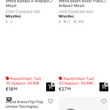
Arena Bywayx R Ανδρικό
Arena Beach Boxer Placed
Μαγιό
Ανδρικό Μαγιό
006442-390
006392-800
CODE:
CODE:
Μέγεθος
Μέγεθος
S
L
S
M
L
XL
XXL
Χαμηλότερη Τιμή
Χαμηλότερη Τιμή
30 Ημερών:
26.99€
30 Ημερών:
39.99€
€
18
€
27
99
99
Arena Arena Flip Flop
Unisex Παντόφλες