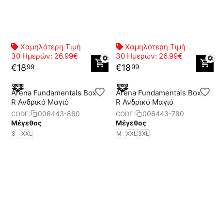
Χαμηλότερη Τιμή
Χαμηλότερη Τιμή
30 Ημερών:
26.99€
30 Ημερών:
26.99€
€
18
€
18
99
99
Arena Fundamentals Boxer
Arena Fundamentals Boxer
R Ανδρικό Μαγιό
R Ανδρικό Μαγιό
006443-860
006443-780
CODE:
CODE:
Μέγεθος
Μέγεθος
S
XXL
M
XXL
3XL