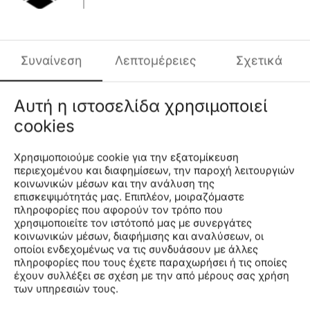
Χαμηλότερη Τιμή
Χαμηλότερη Τιμή
30 Ημερών:
26.99€
30 Ημερών:
26.99€
€
18
€
18
99
99
Συναίνεση
Λεπτομέρειες
Σχετικά
Arena Bywayx R Ανδρικό
Arena Bywayx R Ανδρικό
Μαγιό
Μαγιό
Αυτή η ιστοσελίδα χρησιμοποιεί
006442-780
006442-688
CODE:
CODE:
cookies
Μέγεθος
Μέγεθος
S
M
L
XL
XXL
S
M
Χρησιμοποιούμε cookie για την εξατομίκευση
περιεχομένου και διαφημίσεων, την παροχή λειτουργιών
κοινωνικών μέσων και την ανάλυση της
επισκεψιμότητάς μας. Επιπλέον, μοιραζόμαστε
πληροφορίες που αφορούν τον τρόπο που
χρησιμοποιείτε τον ιστότοπό μας με συνεργάτες
κοινωνικών μέσων, διαφήμισης και αναλύσεων, οι
οποίοι ενδεχομένως να τις συνδυάσουν με άλλες
πληροφορίες που τους έχετε παραχωρήσει ή τις οποίες
έχουν συλλέξει σε σχέση με την από μέρους σας χρήση
των υπηρεσιών τους.
Χαμηλότερη Τιμή
Χαμηλότερη Τιμή