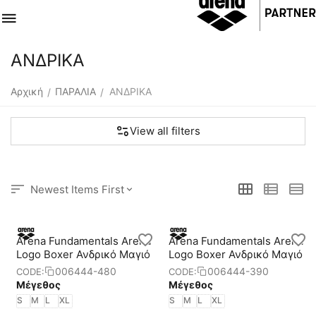
ΑΝΔΡΙΚΑ
Αρχική
ΠΑΡΑΛΙΑ
ΑΝΔΡΙΚΑ
/
/
View all filters
Newest Items First
Arena Fundamentals Arena
Arena Fundamentals Arena
Logo Boxer Ανδρικό Μαγιό
Logo Boxer Ανδρικό Μαγιό
006444-480
006444-390
CODE:
CODE:
Μέγεθος
Μέγεθος
S
M
L
XL
S
M
L
XL