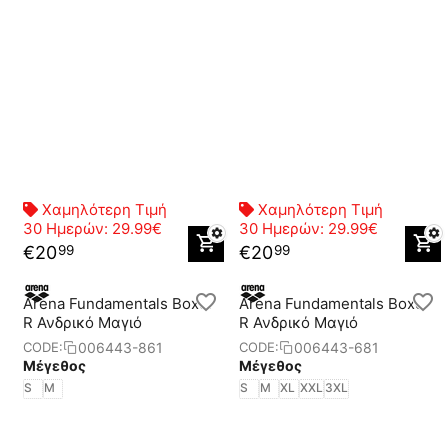
Χαμηλότερη Τιμή
Χαμηλότερη Τιμή
30 Ημερών:
29.99€
30 Ημερών:
29.99€
€
20
€
20
99
99
Arena Fundamentals Boxer
Arena Fundamentals Boxer
R Ανδρικό Μαγιό
R Ανδρικό Μαγιό
006443-861
006443-681
CODE:
CODE:
Μέγεθος
Μέγεθος
S
M
S
M
XL
XXL
3XL