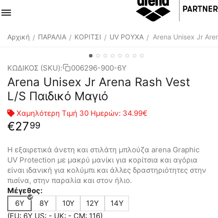
Αρχική
ΠΑΡΑΛΙΑ
ΚΟΡΙΤΣΙ
UV ΡΟΥΧΑ
Arena Unisex Jr Are
/
/
/
/
ΚΩΔΙΚΟΣ (SKU):
006296-900-6Y
Arena Unisex Jr Arena Rash Vest
L/S Παιδικό Μαγιό
Χαμηλότερη Τιμή 30 Ημερών:
34.99€
€
27
99
Η εξαιρετικά άνετη και στιλάτη μπλούζα arena Graphic
UV Protection με μακρύ μανίκι για κορίτσια και αγόρια
είναι ιδανική για κολύμπι και άλλες δραστηριότητες στην
πισίνα, στην παραλία και στον ήλιο.
Μέγεθος:
6Y
8Y
10Y
12Y
14Y
(EU: 6Y US: - UK: - CM: 116)