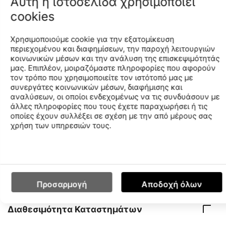
Αυτή η ιστοσελίδα χρησιμοποιεί
πιστοποίηση OEKO-TEX® STANDARD 100 του υφάσματος
σημαίνει ότι έχει δοκιμαστεί για επιβλαβείς ουσίες,
cookies
διασφαλίζοντας ότι είναι αβλαβές για την ανθρώπινη
υγεία και το περιβάλλον.Σύνθεση υλικού
Χρησιμοποιούμε cookie για την εξατομίκευση
82% Πολυεστέρας, 18% Ελαστάνη (οικολογικό ύφασμα:
περιεχομένου και διαφημίσεων, την παροχή λειτουργιών
100% του πολυεστέρα είναι ανακυκλωμένος)
κοινωνικών μέσων και την ανάλυση της επισκεψιμότητάς
μας. Επιπλέον, μοιραζόμαστε πληροφορίες που αφορούν
• Πλύσιμο στο χέρι,
τον τρόπο που χρησιμοποιείτε τον ιστότοπό μας με
συνεργάτες κοινωνικών μέσων, διαφήμισης και
• Μην χρησιμοποιείτε χλωρίνη
αναλύσεων, οι οποίοι ενδεχομένως να τις συνδυάσουν με
• Μην το στεγνώνετε
άλλες πληροφορίες που τους έχετε παραχωρήσει ή τις
οποίες έχουν συλλέξει σε σχέση με την από μέρους σας
• Μην το σιδερώνετε
χρήση των υπηρεσιών τους.
• Επαγγελματικό στεγνό καθάρισμα με:
περκλοροαιθυλένιο, υδρογονάνθρακες. Ήπια
Χαρακτηριστικά
Προσαρμογή
Αποδοχή όλων
Διαθεσιμότητα Καταστημάτων