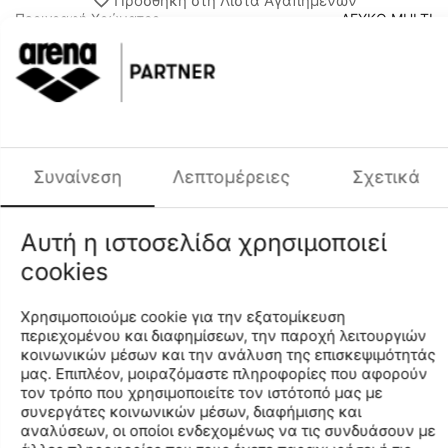
Προσθήκη στη Λίστα Αγαπημένων
Περιγραφή Χρώματος
ΛΕΥΚΟ MULTI
Φύλο
ΠΑΙΔΙΚΟ UNISEX
Χαρακτηριστικά
Μάρκα
ARENA
Κωδικός MPN
006201-100
Συναίνεση
Λεπτομέρειες
Σχετικά
Κωδικός
006201
Μέγεθος
6Y
Αυτή η ιστοσελίδα χρησιμοποιεί
Κωδικός Χρώματος
100
cookies
Περιγραφή Χρώματος
ΛΕΥΚΟ MULTI
Φύλο
ΠΑΙΔΙΚΟ UNISEX
Χρησιμοποιούμε cookie για την εξατομίκευση
Σύνθεση
80%POLYAMIDE20%ELASTANE
περιεχομένου και διαφημίσεων, την παροχή λειτουργιών
κοινωνικών μέσων και την ανάλυση της επισκεψιμότητάς
μας. Επιπλέον, μοιραζόμαστε πληροφορίες που αφορούν
Find similar
τον τρόπο που χρησιμοποιείτε τον ιστότοπό μας με
συνεργάτες κοινωνικών μέσων, διαφήμισης και
αναλύσεων, οι οποίοι ενδεχομένως να τις συνδυάσουν με