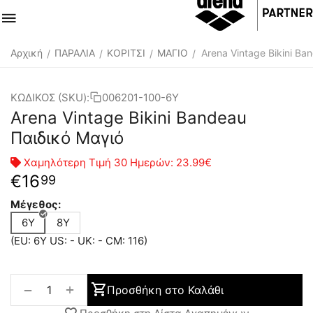
Αρχική
ΠΑΡΑΛΙΑ
ΚΟΡΙΤΣΙ
ΜΑΓΙΟ
Arena Vintage Bikini Ba
/
/
/
/
ΚΩΔΙΚΟΣ (SKU):
006201-100-6Y
Arena Vintage Bikini Bandeau
Παιδικό Μαγιό
Χαμηλότερη Τιμή 30 Ημερών:
23.99€
€
16
99
Μέγεθος:
6Y
8Y
(EU: 6Y US: - UK: - CM: 116)
+
−
Προσθήκη στο Καλάθι