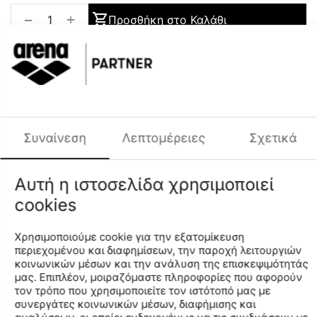
+
−
Προσθήκη στο Καλάθι
Προσθήκη στη Λίστα Αγαπημένων
Περιγραφή Χρώματος
USA
Φύλο
UNISEX
Περιγραφή
Συναίνεση
Λεπτομέρειες
Σχετικά
Το κοντό, unisex, πέδιλο προπόνησης Powerfin Pro Fed
είναι ιδανικό για επαγγελματίες αθλητές κι αθλήτριες της
κολύμβησης. Είναι σχεδιασμένο για προπόνηση
Αυτή η ιστοσελίδα χρησιμοποιεί
ενδυνάμωσης και βελτίωσης του ποδιού. Έχει κοντή
λεπίδα για υψηλή συχνότητα κινήσεων στα πέλματα. Η
cookies
ανοιχτή φτέρνα εξασφαλίζει μέγιστη ευκαμψία στον
αστράγαλο. Το αριστερό και το δεξί πέδιλο
Χρησιμοποιούμε cookie για την εξατομίκευση
διαμορφώνονται ξεχωριστά. Το μαλακό υλικό σιλικόνης
περιεχομένου και διαφημίσεων, την παροχή λειτουργιών
παρέχει μέγιστη άνεση και μειωμένη πιθανότητα
κοινωνικών μέσων και την ανάλυση της επισκεψιμότητάς
εμφάνισης φουσκαλών. Χωρίς PVC.
μας. Επιπλέον, μοιραζόμαστε πληροφορίες που αφορούν
τον τρόπο που χρησιμοποιείτε τον ιστότοπό μας με
συνεργάτες κοινωνικών μέσων, διαφήμισης και