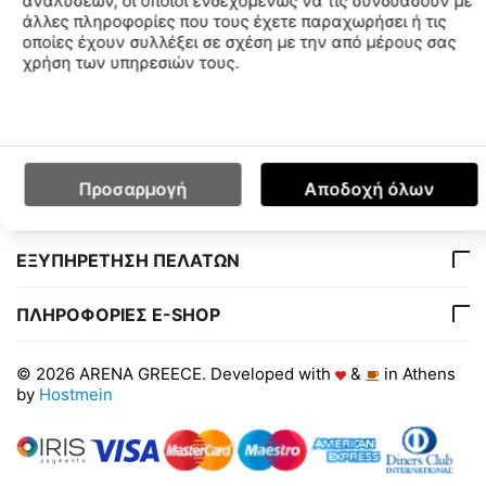
αναλύσεων, οι οποίοι ενδεχομένως να τις συνδυάσουν με
άλλες πληροφορίες που τους έχετε παραχωρήσει ή τις
οποίες έχουν συλλέξει σε σχέση με την από μέρους σας
Χαρακτηριστικά
χρήση των υπηρεσιών τους.
Ο ΛΟΓΑΡΙΑΣΜΟΣ ΜΟΥ
Προσαρμογή
Αποδοχή όλων
ΕΤΑΙΡΙΑ
ΕΞΥΠΗΡΕΤΗΣΗ ΠΕΛΑΤΩΝ
ΠΛΗΡΟΦΟΡΙΕΣ E-SHOP
© 2026 ARENA GREECE. Developed with
&
in Athens
by
Hostmein