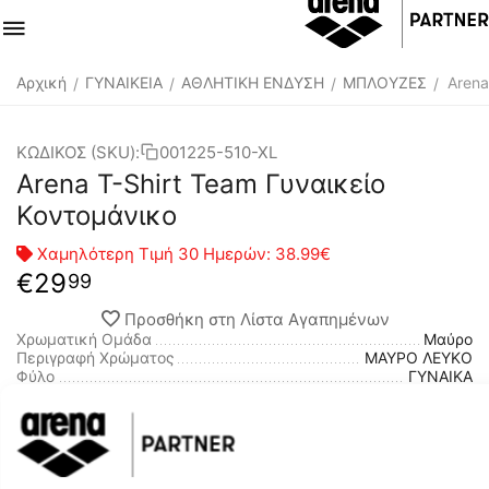
Αρχική
ΓΥΝΑΙΚΕΙΑ
ΑΘΛΗΤΙΚΗ ΕΝΔΥΣΗ
ΜΠΛΟΥΖΕΣ
Arena
/
/
/
/
ΚΩΔΙΚΟΣ (SKU):
001225-510-XL
Arena T-Shirt Team Γυναικείο
Κοντομάνικο
Χαμηλότερη Τιμή 30 Ημερών:
38.99€
€
29
99
Προσθήκη στη Λίστα Αγαπημένων
Χρωματική Ομάδα
Μαύρο
Περιγραφή Χρώματος
ΜΑΥΡΟ ΛΕΥΚΟ
Φύλο
ΓΥΝΑΙΚΑ
Χαρακτηριστικά