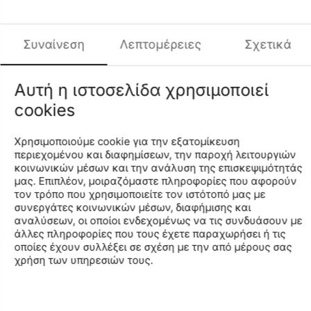
Μάρκα
ARENA
Χρωματική Ομάδα
Μαύρο
Κωδικός MPN
001225-510
Συναίνεση
Λεπτομέρειες
Σχετικά
Κωδικός
001225
Μέγεθος
XL
Αυτή η ιστοσελίδα χρησιμοποιεί
Κωδικός Χρώματος
510
cookies
Περιγραφή Χρώματος
ΜΑΥΡΟ ΛΕΥΚΟ
Φύλο
ΓΥΝΑΙΚΑ
Χρησιμοποιούμε cookie για την εξατομίκευση
Σύνθεση
100%Βαμβάκι
περιεχομένου και διαφημίσεων, την παροχή λειτουργιών
κοινωνικών μέσων και την ανάλυση της επισκεψιμότητάς
μας. Επιπλέον, μοιραζόμαστε πληροφορίες που αφορούν
Find similar
τον τρόπο που χρησιμοποιείτε τον ιστότοπό μας με
συνεργάτες κοινωνικών μέσων, διαφήμισης και
αναλύσεων, οι οποίοι ενδεχομένως να τις συνδυάσουν με
άλλες πληροφορίες που τους έχετε παραχωρήσει ή τις
οποίες έχουν συλλέξει σε σχέση με την από μέρους σας
χρήση των υπηρεσιών τους.
Ο ΛΟΓΑΡΙΑΣΜΟΣ ΜΟΥ
ΕΤΑΙΡΙΑ