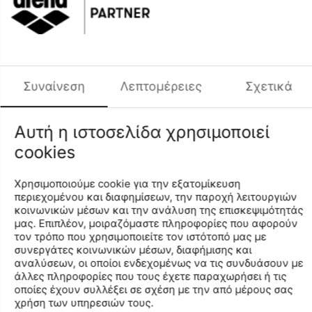
Χαρακτηριστικά
Μάρκα
ARENA
Κωδικός MPN
50022-91
Κωδικός
50022
Συναίνεση
Λεπτομέρειες
Σχετικά
Μέγεθος
S
Κωδικός Χρώματος
91
Αυτή η ιστοσελίδα χρησιμοποιεί
Φύλο
ΑΝΔΡΑΣ
cookies
Σύνθεση
100% ΒΑΜΒΑΚΙ
Χρησιμοποιούμε cookie για την εξατομίκευση
Find similar
περιεχομένου και διαφημίσεων, την παροχή λειτουργιών
κοινωνικών μέσων και την ανάλυση της επισκεψιμότητάς
μας. Επιπλέον, μοιραζόμαστε πληροφορίες που αφορούν
τον τρόπο που χρησιμοποιείτε τον ιστότοπό μας με
Διαθεσιμότητα Καταστημάτων
συνεργάτες κοινωνικών μέσων, διαφήμισης και
αναλύσεων, οι οποίοι ενδεχομένως να τις συνδυάσουν με
άλλες πληροφορίες που τους έχετε παραχωρήσει ή τις
οποίες έχουν συλλέξει σε σχέση με την από μέρους σας
χρήση των υπηρεσιών τους.