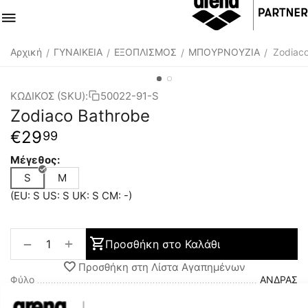
Αρχική
ΓΥΝΑΙΚΕΙΑ
ΕΞΟΠΛΙΣΜΟΣ
ΜΠΟΥΡΝΟΥΖΙΑ
Zodiac
/
/
/
/
ΚΩΔΙΚΟΣ (SKU):
50022-91-S
Zodiaco Bathrobe
€
29
99
Μέγεθος:
S
M
(EU: S US: S UK: S CM: -)
+
−
Προσθήκη στο Καλάθι
Προσθήκη στη Λίστα Αγαπημένων
Φύλο
ΑΝΔΡΑΣ